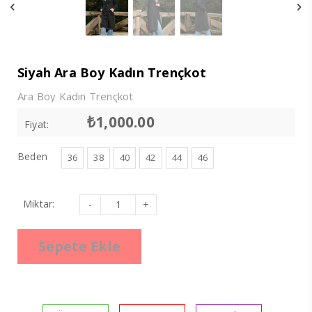
Siyah Ara Boy Kadın Trençkot
Ara Boy Kadın Trençkot
₺
1,000.00
Fiyat:
Beden
36
38
40
42
44
46
Siyah
Miktar:
Ara
Boy
Kadın
Trençkot
Sepete Ekle
adet