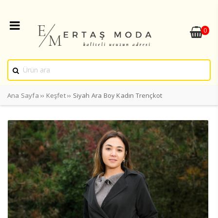
0
Ana Sayfa
››
Keşfet
›› Siyah Ara Boy Kadın Trençkot