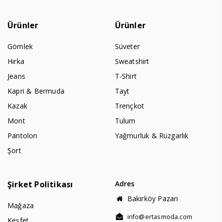
Ürünler
Ürünler
Gömlek
Süveter
Hırka
Sweatshirt
Jeans
T-Shirt
Kapri & Bermuda
Tayt
Kazak
Trençkot
Mont
Tulum
Pantolon
Yağmurluk & Rüzgarlık
Şort
Şirket Politikası
Adres
Bakırköy Pazarı
Mağaza
info@ertasmoda.com
Keşfet