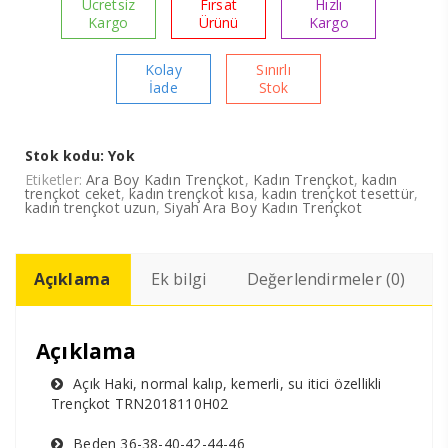
Ücretsiz
Fırsat
Hızlı
Kargo
Ürünü
Kargo
Kolay
Sınırlı
İade
Stok
Stok kodu:
Yok
Etiketler:
Ara Boy Kadın Trençkot
,
Kadın Trençkot
,
kadın
trençkot ceket
,
kadın trençkot kısa
,
kadın trençkot tesettür
,
kadın trençkot uzun
,
Siyah Ara Boy Kadın Trençkot
Açıklama
Ek bilgi
Değerlendirmeler (0)
Açıklama
Açık Haki, normal kalıp, kemerli, su itici özellikli
Trençkot TRN2018110H02
Beden 36-38-40-42-44-46