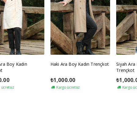
Ara Boy Kadın
Haki Ara Boy Kadın Trençkot
Siyah Ara
ot
Trençkot
0.00
₺
1,000.00
₺
1,000.
ücretsiz
Kargo ücretsiz
Kargo üc