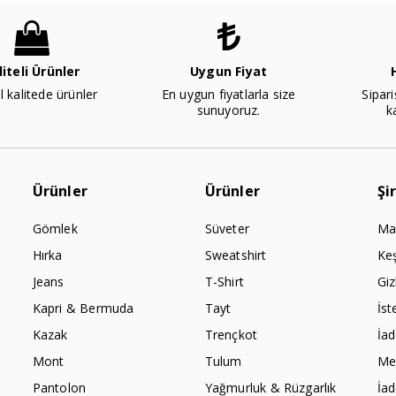
liteli Ürünler
Uygun Fiyat
l kalitede ürünler
En uygun fiyatlarla size
Sipari
sunuyoruz.
k
Ürünler
Ürünler
Şi
Gömlek
Süveter
Ma
Hırka
Sweatshirt
Ke
Jeans
T-Shirt
Giz
Kapri & Bermuda
Tayt
İst
Kazak
Trençkot
İa
Mont
Tulum
Mes
Pantolon
Yağmurluk & Rüzgarlık
İa