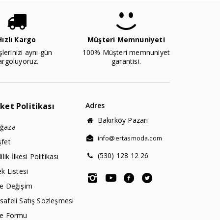
Hızlı Kargo
Müşteri Memnuniyeti
şlerinizi aynı gün
100% Müşteri memnuniyet
argoluyoruz.
garantisi.
rket Politikası
Adres
Bakırköy Pazarı
ğaza
info@ertasmoda.com
şfet
(530) 128 12 26
lilik İlkesi Politikası
ek Listesi
de Değişim
afeli Satış Sözleşmesi
de Formu