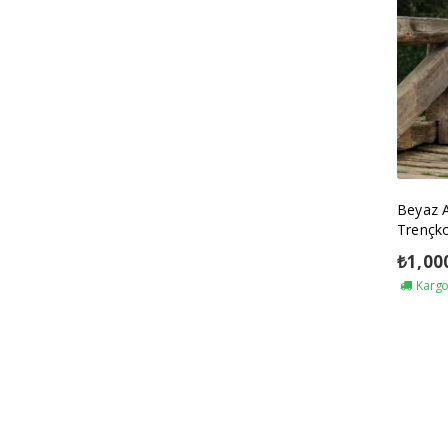
Beyaz 
Trençk
₺
1,00
Kargo 