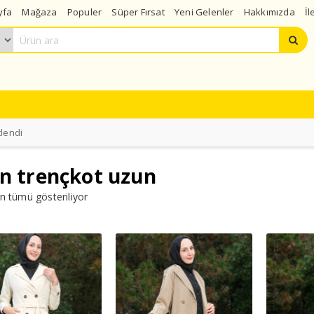
yfa
Mağaza
Populer
Süper Fırsat
Yeni Gelenler
Hakkımızda
İl
tlendi
n trençkot uzun
n tümü gösteriliyor