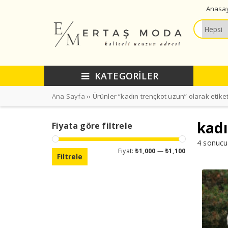
Anasa
KATEGORİLER
Ana Sayfa
›› Ürünler “kadın trençkot uzun” olarak etike
kadı
Fiyata göre filtrele
4 sonucu
En
En
Fiyat:
₺1,000
—
₺1,100
Filtrele
düşük
yüksek
fiyat
fiyat