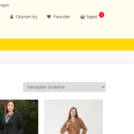
etişim
0
Oturum Aç
Favoriler
Sepet