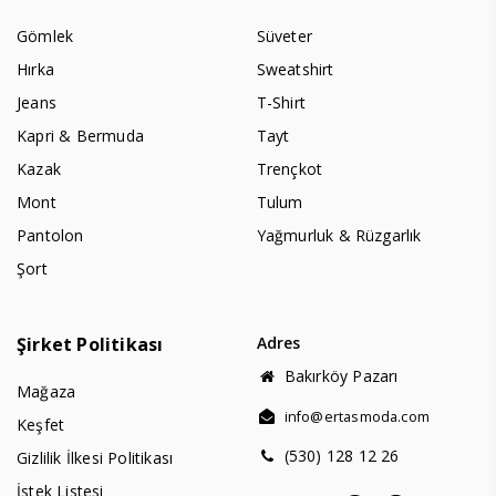
Gömlek
Süveter
Hırka
Sweatshirt
Jeans
T-Shirt
Kapri & Bermuda
Tayt
Kazak
Trençkot
Mont
Tulum
Pantolon
Yağmurluk & Rüzgarlık
Şort
Şirket Politikası
Adres
Bakırköy Pazarı
Mağaza
info@ertasmoda.com
Keşfet
(530) 128 12 26
Gizlilik İlkesi Politikası
İstek Listesi