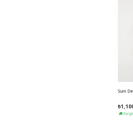
Suni De
₺
1,10
Kargo 