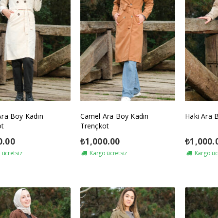
Ara Boy Kadın
Camel Ara Boy Kadın
Haki Ara 
ot
Trençkot
0.00
₺
1,000.00
₺
1,000.
ücretsiz
Kargo ücretsiz
Kargo üc