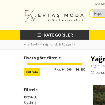
Anasa
KATEGORİLER
Ana Sayfa
›› Yağmurluk & Rüzgarlık
Yağ
Fiyata göre filtrele
Yağmurlu
En
En
Fiyat:
₺1,000
—
₺1,250
Filtrele
düşük
yüksek
20 sonuçt
fiyat
fiyat
Filtrele
Beyaz
(1)
Siyah
(1)