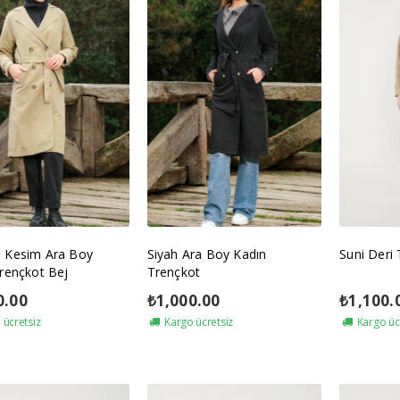
 Kesim Ara Boy
Siyah Ara Boy Kadın
Suni Deri
rençkot Bej
Trençkot
0.00
₺
1,000.00
₺
1,100.
ücretsiz
Kargo ücretsiz
Kargo üc