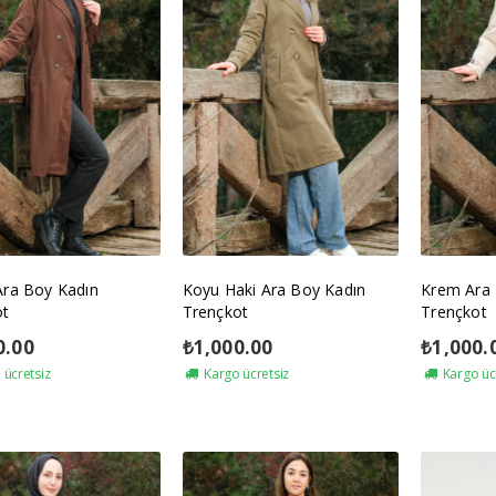
Ara Boy Kadın
Koyu Haki Ara Boy Kadın
Krem Ara 
ot
Trençkot
Trençkot
0.00
₺
1,000.00
₺
1,000.
ücretsiz
Kargo ücretsiz
Kargo üc