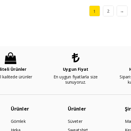
2
→
1
liteli Ürünler
Uygun Fiyat
l kalitede ürünler
En uygun fiyatlarla size
Sipari
sunuyoruz.
k
Ürünler
Ürünler
Şi
Gömlek
Süveter
Ma
Hırka
Sweatshirt
Ke