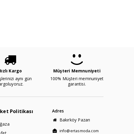
Hızlı Kargo
Müşteri Memnuniyeti
şlerinizi aynı gün
100% Müşteri memnuniyet
argoluyoruz.
garantisi.
rket Politikası
Adres
Bakırköy Pazarı
ğaza
info@ertasmoda.com
şfet