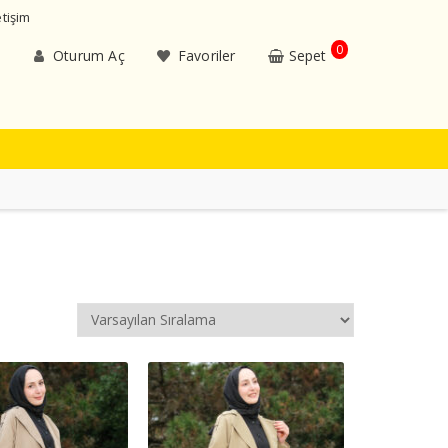
etişim
0
Oturum Aç
Favoriler
Sepet