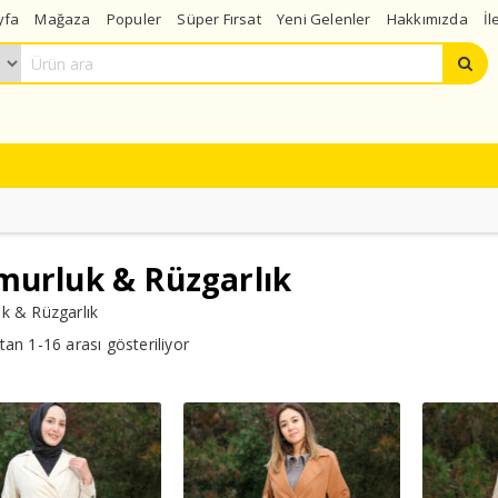
yfa
Mağaza
Populer
Süper Fırsat
Yeni Gelenler
Hakkımızda
İl
murluk & Rüzgarlık
k & Rüzgarlık
an 1-16 arası gösteriliyor