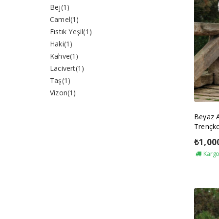
Bej
(1)
Camel
(1)
Fıstık Yeşil
(1)
Haki
(1)
Kahve
(1)
Lacivert
(1)
Taş
(1)
Vizon
(1)
Beyaz 
Trençk
₺
1,00
Kargo 