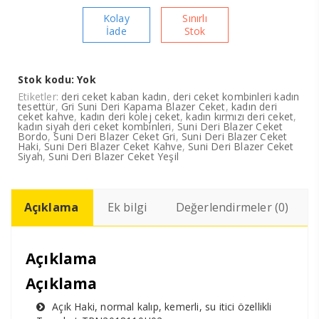
Kolay
Sınırlı
İade
Stok
Stok kodu:
Yok
Etiketler:
deri ceket kaban kadın
,
deri ceket kombinleri kadın
tesettür
,
Gri Suni Deri Kapama Blazer Ceket
,
kadın deri
ceket kahve
,
kadın deri kolej ceket
,
kadın kırmızı deri ceket
,
kadın siyah deri ceket kombinleri
,
Suni Deri Blazer Ceket
Bordo
,
Suni Deri Blazer Ceket Gri
,
Suni Deri Blazer Ceket
Haki
,
Suni Deri Blazer Ceket Kahve
,
Suni Deri Blazer Ceket
Siyah
,
Suni Deri Blazer Ceket Yeşil
Açıklama
Ek bilgi
Değerlendirmeler (0)
Açıklama
Açıklama
Açık Haki, normal kalıp, kemerli, su itici özellikli