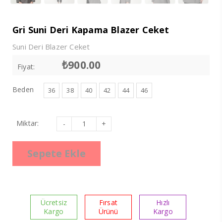
Gri Suni Deri Kapama Blazer Ceket
Suni Deri Blazer Ceket
₺
900.00
Fiyat:
Beden
36
38
40
42
44
46
Gri
Miktar:
Suni
Deri
Kapama
Blazer
Sepete Ekle
Ceket
adet
Ücretsiz
Fırsat
Hızlı
Kargo
Ürünü
Kargo