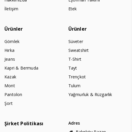
İletişim
Etek
Ürünler
Ürünler
Gömlek
Süveter
Hırka
Sweatshirt
Jeans
T-Shirt
Kapri & Bermuda
Tayt
Kazak
Trençkot
Mont
Tulum
Pantolon
Yağmurluk & Rüzgarlık
Şort
Şirket Politikası
Adres
Bakırköy Pazarı