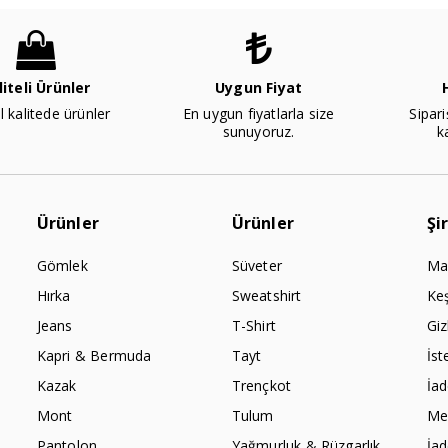
liteli Ürünler
Uygun Fiyat
l kalitede ürünler
En uygun fiyatlarla size
Sipari
sunuyoruz.
k
Ürünler
Ürünler
Şi
Gömlek
Süveter
Ma
Hırka
Sweatshirt
Ke
Jeans
T-Shirt
Giz
Kapri & Bermuda
Tayt
İst
Kazak
Trençkot
İa
Mont
Tulum
Mes
Pantolon
Yağmurluk & Rüzgarlık
İa