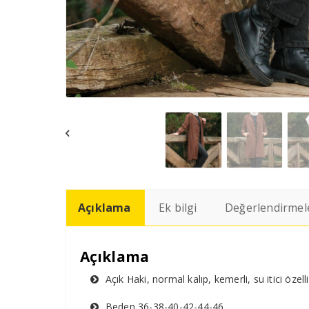
Açıklama
Ek bilgi
Değerlendirmele
Açıklama
Açık Haki, normal kalıp, kemerli, su itici öz
Beden 36-38-40-42-44-46