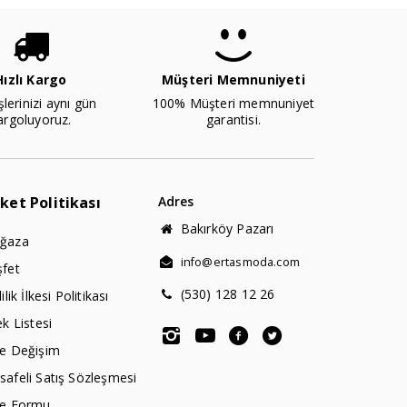
Hızlı Kargo
Müşteri Memnuniyeti
şlerinizi aynı gün
100% Müşteri memnuniyet
argoluyoruz.
garantisi.
rket Politikası
Adres
Bakırköy Pazarı
ğaza
info@ertasmoda.com
şfet
(530) 128 12 26
lilik İlkesi Politikası
ek Listesi
de Değişim
afeli Satış Sözleşmesi
de Formu