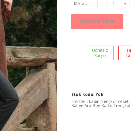
Kahve
Miktar:
Ara
Boy
Kadın
Trençkot
Sepete Ekle
adet
Ücretsiz
Fı
Kargo
Ü
Stok kodu:
Yok
Etiketler:
kadın trençkot ceket
Kahve Ara Boy Kadın Trençkot