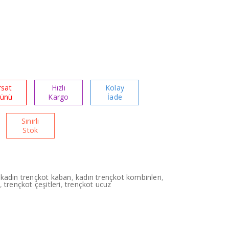
rsat
Hızlı
Kolay
rünü
Kargo
İade
Sınırlı
Stok
,
kadın trençkot kaban
,
kadın trençkot kombinleri
,
,
trençkot çeşitleri
,
trençkot ucuz