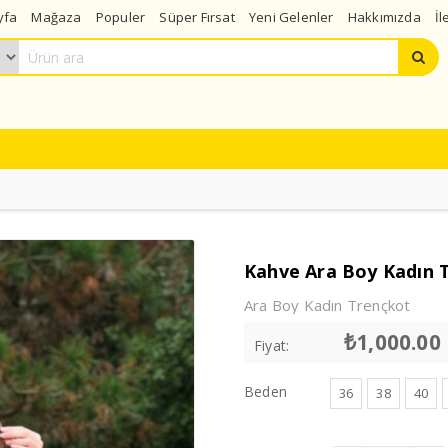
yfa
Mağaza
Populer
Süper Fırsat
Yeni Gelenler
Hakkımızda
İl
Kahve Ara Boy Kadın 
Ara Boy Kadın Trençkot
₺
1,000.00
Fiyat:
Beden
36
38
40