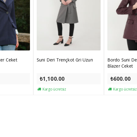
azer Ceket
Suni Deri Trençkot Gri Uzun
Bordo Suni D
Blazer Ceket
₺
1,100.00
₺
600.00
Kargo ücretsiz
Kargo ücretsiz