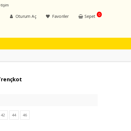
etişim
0
Oturum Aç
Favoriler
Sepet
Trençkot
42
44
46