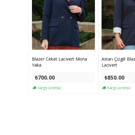
Blazer Ceket Lacivert Mona
Astarı Çizgili Bl
Yaka
Lacivert
₺
700.00
₺
850.00
Kargo ücretsiz
Kargo ücretsiz