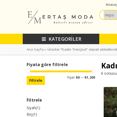
Anasa
KATEGORİLER
Ana Sayfa
›› Ürünler “Kadın Trençkot” olarak etiketlend
Kad
Fiyata göre filtrele
6 sonucu
En
En
Fiyat:
₺0
—
₺1,200
Filtrele
düşük
yüksek
fiyat
fiyat
Filtrele
Siyah
(1)
Bej
(1)