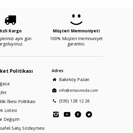
Hızlı Kargo
Müşteri Memnuniyeti
şlerinizi aynı gün
100% Müşteri memnuniyet
argoluyoruz.
garantisi.
rket Politikası
Adres
Bakırköy Pazarı
ğaza
info@ertasmoda.com
şfet
(530) 128 12 26
lilik İlkesi Politikası
ek Listesi
de Değişim
afeli Satış Sözleşmesi