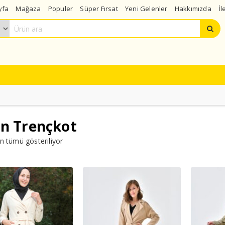
yfa
Mağaza
Populer
Süper Fırsat
Yeni Gelenler
Hakkımızda
İl
i
ın Trençkot
n tümü gösteriliyor