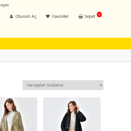
etişim
0
Oturum Aç
Favoriler
Sepet