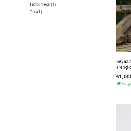
Fıstık Yeşili
(1)
Taş
(1)
Beyaz 
Trençk
₺
1,00
Kargo 