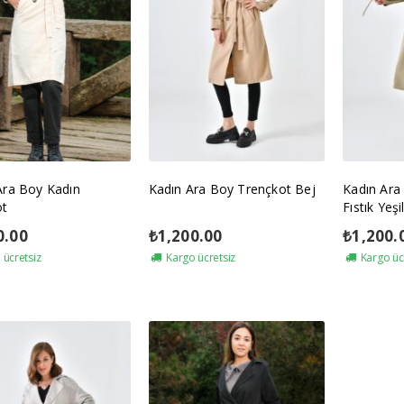
Ara Boy Kadın
Kadın Ara Boy Trençkot Bej
Kadın Ara
ot
Fıstık Yeşil
0.00
₺
1,200.00
₺
1,200.
ücretsiz
Kargo ücretsiz
Kargo üc