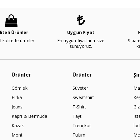
liteli Ürünler
Uygun Fiyat
l kalitede ürünler
En uygun fiyatlarla size
Sipari
sunuyoruz.
k
Ürünler
Ürünler
Şi
Gömlek
Süveter
Ma
Hırka
Sweatshirt
Ke
Jeans
T-Shirt
Giz
Kapri & Bermuda
Tayt
İst
Kazak
Trençkot
İa
Mont
Tulum
Mes