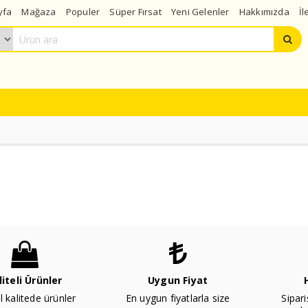
yfa
Mağaza
Populer
Süper Fırsat
Yeni Gelenler
Hakkımızda
İl
liteli Ürünler
Uygun Fiyat
l kalitede ürünler
En uygun fiyatlarla size
Sipari