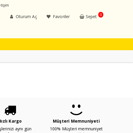
etişim
0
Oturum Aç
Favoriler
Sepet
Hızlı Kargo
Müşteri Memnuniyeti
şlerinizi aynı gün
100% Müşteri memnuniyet