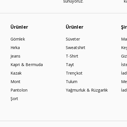
sunuyoruz.
k
Ürünler
Ürünler
Şi
Gömlek
Süveter
Ma
Hırka
Sweatshirt
Ke
Jeans
T-Shirt
Giz
Kapri & Bermuda
Tayt
İst
Kazak
Trençkot
İa
Mont
Tulum
Mes
Pantolon
Yağmurluk & Rüzgarlık
İa
Şort