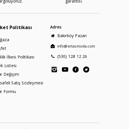
argoluyoruz.
garantisi.
rket Politikası
Adres
Bakırköy Pazarı
ğaza
info@ertasmoda.com
şfet
(530) 128 12 26
lilik İlkesi Politikası
ek Listesi
de Değişim
afeli Satış Sözleşmesi
de Formu