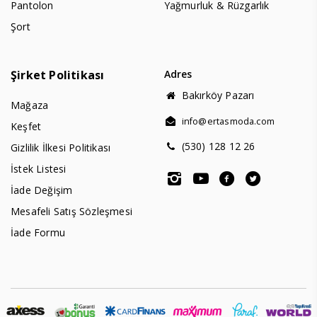
Pantolon
Yağmurluk & Rüzgarlık
Şort
Şirket Politikası
Adres
Bakırköy Pazarı
Mağaza
info@ertasmoda.com
Keşfet
(530) 128 12 26
Gizlilik İlkesi Politikası
İstek Listesi
İade Değişim
Mesafeli Satış Sözleşmesi
İade Formu