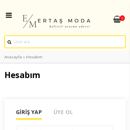
0
Anasayfa
››
Hesabım
Hesabım
GIRIŞ YAP
ÜYE OL