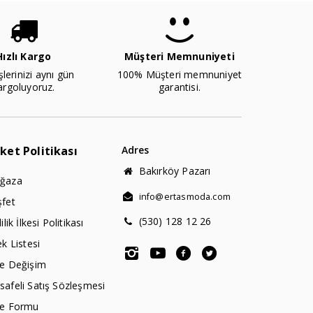
Hızlı Kargo
Müşteri Memnuniyeti
şlerinizi aynı gün
100% Müşteri memnuniyet
argoluyoruz.
garantisi.
rket Politikası
Adres
Bakırköy Pazarı
ğaza
info@ertasmoda.com
şfet
(530) 128 12 26
lilik İlkesi Politikası
ek Listesi
de Değişim
afeli Satış Sözleşmesi
de Formu