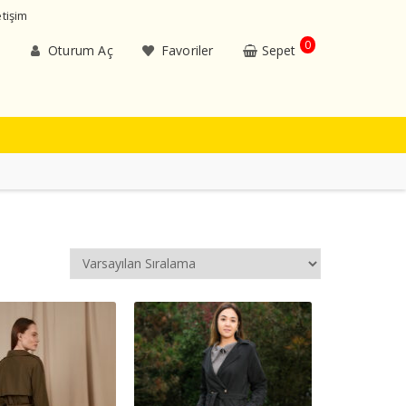
etişim
0
Oturum Aç
Favoriler
Sepet