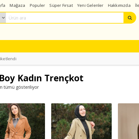
yfa
Mağaza
Populer
Süper Fırsat
Yeni Gelenler
Hakkımızda
İl
iketlendi
Boy Kadın Trençkot
n tümü gösteriliyor