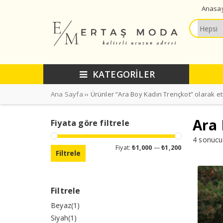
Anasa
KATEGORİLER
Ana Sayfa
›› Ürünler “Ara Boy Kadın Trençkot” olarak et
Ara 
Fiyata göre filtrele
4 sonucu
En
En
Fiyat:
₺1,000
—
₺1,200
Filtrele
düşük
yüksek
fiyat
fiyat
Filtrele
Beyaz
(1)
Siyah
(1)