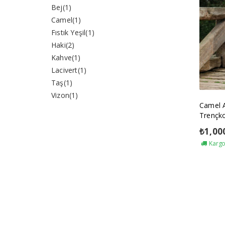
Bej
(1)
Camel
(1)
Fıstık Yeşil
(1)
Haki
(2)
Kahve
(1)
Lacivert
(1)
Taş
(1)
Vizon
(1)
Camel 
Trençk
₺
1,00
Kargo 