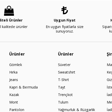
liteli Ürünler
Uygun Fiyat
l kalitede ürünler
En uygun fiyatlarla size
Sipari
sunuyoruz.
k
Ürünler
Ürünler
Şi
Gömlek
Süveter
Ma
Hırka
Sweatshirt
Ke
Jeans
T-Shirt
Giz
Kapri & Bermuda
Tayt
İst
Kazak
Trençkot
İa
Mont
Tulum
Mes
Pantolon
Yağmurluk & Rüzgarlık
İa