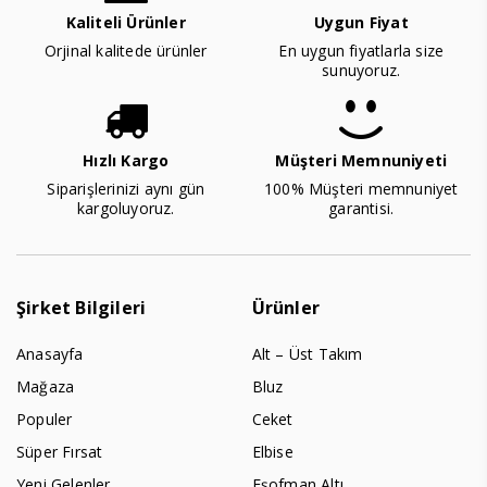
Kaliteli Ürünler
Uygun Fiyat
Orjinal kalitede ürünler
En uygun fiyatlarla size
sunuyoruz.
Hızlı Kargo
Müşteri Memnuniyeti
Siparişlerinizi aynı gün
100% Müşteri memnuniyet
kargoluyoruz.
garantisi.
Şirket Bilgileri
Ürünler
Anasayfa
Alt – Üst Takım
Mağaza
Bluz
Populer
Ceket
Süper Fırsat
Elbise
Yeni Gelenler
Eşofman Altı