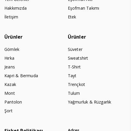
Hakkımızda
Eşofman Takımı
İletişim
Etek
Ürünler
Ürünler
Gömlek
Süveter
Hırka
Sweatshirt
Jeans
T-Shirt
Kapri & Bermuda
Tayt
Kazak
Trençkot
Mont
Tulum
Pantolon
Yağmurluk & Rüzgarlık
Şort
Şirket Politikası
Adres