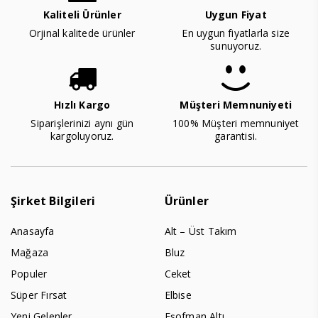
Kaliteli Ürünler
Uygun Fiyat
Orjinal kalitede ürünler
En uygun fiyatlarla size
sunuyoruz.
Hızlı Kargo
Müşteri Memnuniyeti
Siparişlerinizi aynı gün
100% Müşteri memnuniyet
kargoluyoruz.
garantisi.
Şirket Bilgileri
Ürünler
Anasayfa
Alt – Üst Takım
Mağaza
Bluz
Populer
Ceket
Süper Fırsat
Elbise
Yeni Gelenler
Eşofman Altı