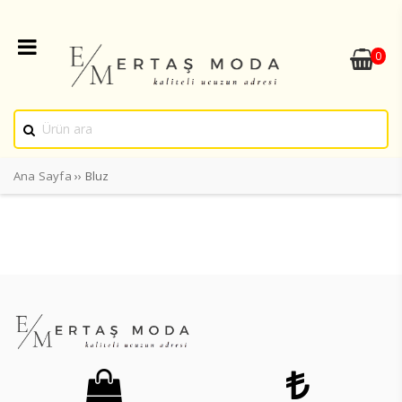
0
Ana Sayfa
›› Bluz