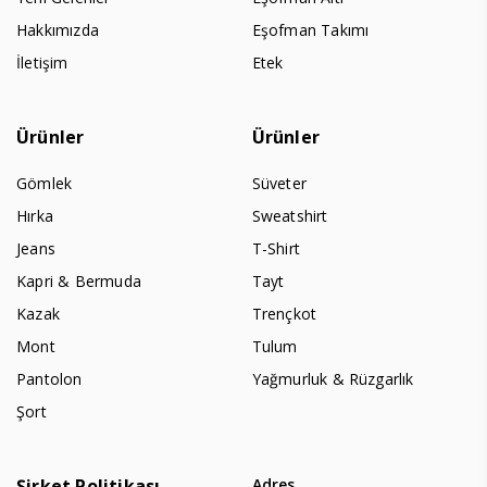
Hakkımızda
Eşofman Takımı
İletişim
Etek
Ürünler
Ürünler
Gömlek
Süveter
Hırka
Sweatshirt
Jeans
T-Shirt
Kapri & Bermuda
Tayt
Kazak
Trençkot
Mont
Tulum
Pantolon
Yağmurluk & Rüzgarlık
Şort
Şirket Politikası
Adres