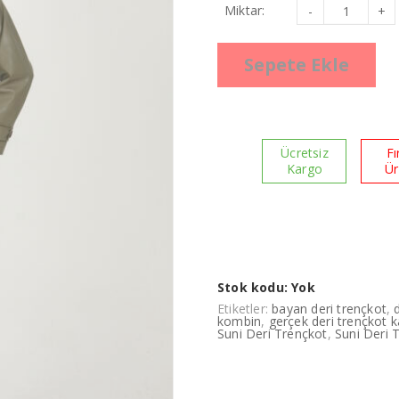
Suni
Miktar:
Deri
Trençkot
Vizon
Uzun
Sepete Ekle
adet
Ücretsiz
Fı
Kargo
Ü
Stok kodu:
Yok
Etiketler:
bayan deri trençkot
,
kombin
,
gerçek deri trençkot k
Suni Deri Trençkot
,
Suni Deri 