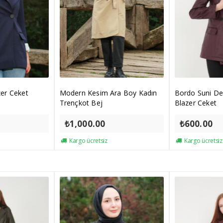
azer Ceket
Modern Kesim Ara Boy Kadın
Bordo Suni D
Trençkot Bej
Blazer Ceket
₺
1,000.00
₺
600.00
Kargo ücretsiz
Kargo ücretsiz