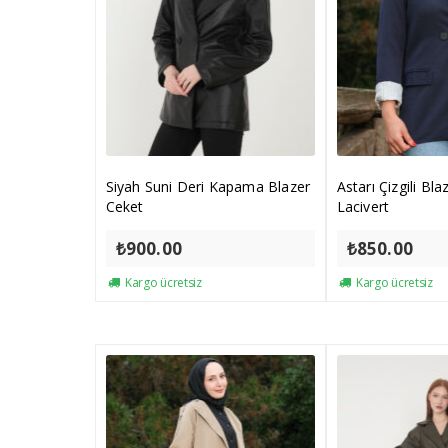
Siyah Suni Deri Kapama Blazer
Astarı Çizgili Bl
Ceket
Lacivert
₺
900.00
₺
850.00
Kargo ücretsiz
Kargo ücretsiz