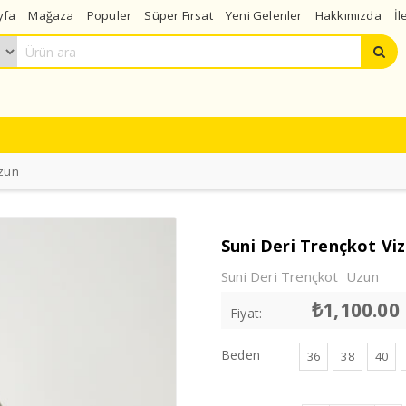
yfa
Mağaza
Populer
Süper Fırsat
Yeni Gelenler
Hakkımızda
İl
Uzun
Suni Deri Trençkot Vi
Suni Deri Trençkot Uzun
₺
1,100.00
Fiyat:
Beden
36
38
40