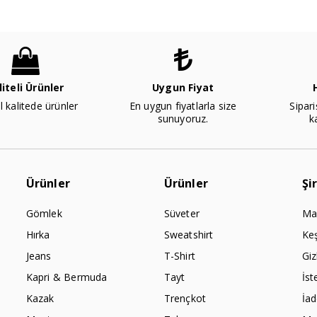
liteli Ürünler
Uygun Fiyat
l kalitede ürünler
En uygun fiyatlarla size
Sipari
sunuyoruz.
k
Ürünler
Ürünler
Şi
Gömlek
Süveter
Ma
Hırka
Sweatshirt
Ke
Jeans
T-Shirt
Giz
Kapri & Bermuda
Tayt
İst
Kazak
Trençkot
İa