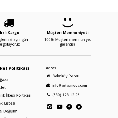
Hızlı Kargo
Müşteri Memnuniyeti
şlerinizi aynı gün
100% Müşteri memnuniyet
argoluyoruz.
garantisi.
rket Politikası
Adres
Bakırköy Pazarı
ğaza
info@ertasmoda.com
şfet
(530) 128 12 26
lilik İlkesi Politikası
ek Listesi
de Değişim