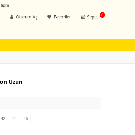
etişim
0
Oturum Aç
Favoriler
Sepet
zon Uzun
42
44
46