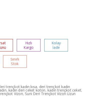
rsat
Hızlı
Kolay
rünü
Kargo
İade
Sınırlı
Stok
deri trençkot kadın kısa
,
deri trençkot kadın
adın
,
kadın deri ceket koton
,
kadın trençkot ceket
,
Trençkot Vizon
,
Suni Deri Trençkot Vizon Uzun