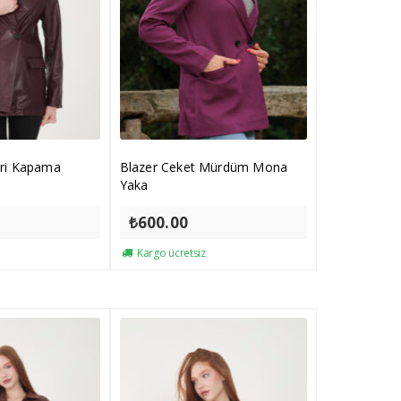
eri Kapama
Blazer Ceket Mürdüm Mona
Yaka
₺
600.00
Kargo ücretsiz