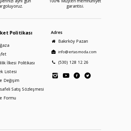
şlerinizi aynı gün
100% Müşteri memnuniyet
argoluyoruz.
garantisi.
rket Politikası
Adres
Bakırköy Pazarı
ğaza
info@ertasmoda.com
şfet
(530) 128 12 26
lilik İlkesi Politikası
ek Listesi
de Değişim
afeli Satış Sözleşmesi
de Formu