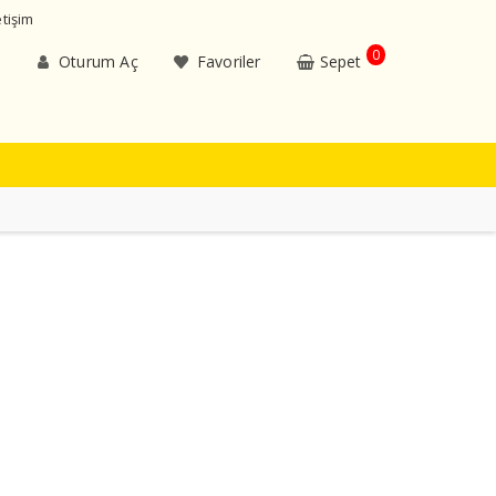
etişim
0
Oturum Aç
Favoriler
Sepet