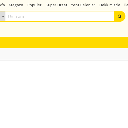
yfa
Mağaza
Populer
Süper Fırsat
Yeni Gelenler
Hakkımızda
İl