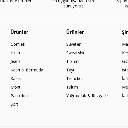
l kalitede ürünler
En uygun fiyatlarla size
Sipari
sunuyoruz.
k
Ürünler
Ürünler
Şi
Gömlek
Süveter
Ma
Hırka
Sweatshirt
Ke
Jeans
T-Shirt
Giz
Kapri & Bermuda
Tayt
İst
Kazak
Trençkot
İa
Mont
Tulum
Mes
Pantolon
Yağmurluk & Rüzgarlık
İa
Şort