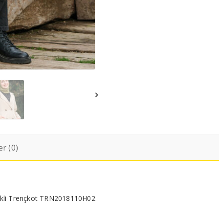
r (0)
ellikli Trençkot TRN2018110H02