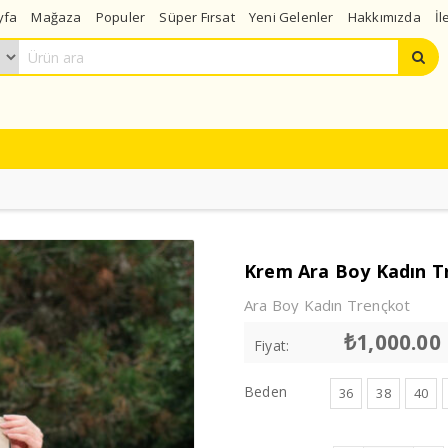
yfa
Mağaza
Populer
Süper Fırsat
Yeni Gelenler
Hakkımızda
İl
Krem Ara Boy Kadın T
Ara Boy Kadın Trençkot
₺
1,000.00
Fiyat:
Beden
36
38
40