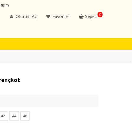
etişim
0
Oturum Aç
Favoriler
Sepet
rençkot
42
44
46