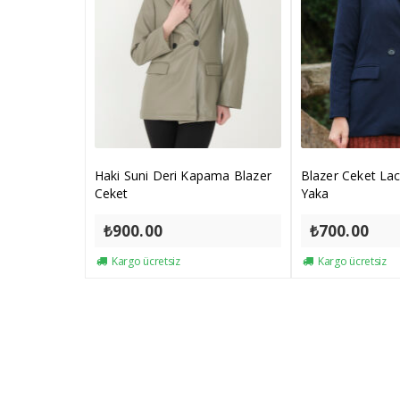
Haki Suni Deri Kapama Blazer
Blazer Ceket La
Ceket
Yaka
₺
900.00
₺
700.00
Kargo ücretsiz
Kargo ücretsiz