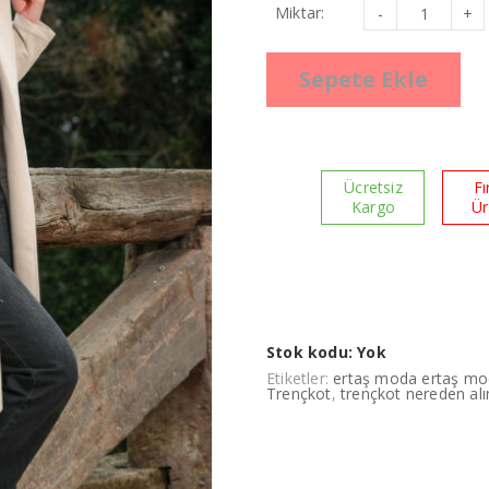
Krem
Miktar:
Ara
Boy
Kadın
Trençkot
Sepete Ekle
adet
Ücretsiz
Fı
Kargo
Ü
Stok kodu:
Yok
Etiketler:
ertaş moda ertaş m
Trençkot
,
trençkot nereden alı