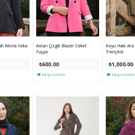
yah Mona Yaka
Astarı Çizgili Blazer Ceket
Koyu Haki Ara
Fuşya
Trençkot
₺
600.00
₺
1,000.00
Kargo ücretsiz
Kargo ücretsiz