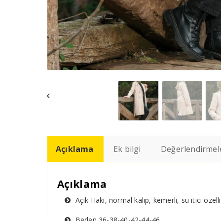
Açıklama
Ek bilgi
Değerlendirmele
Açıklama
Açık Haki, normal kalıp, kemerli, su itici öz
Beden 36-38-40-42-44-46