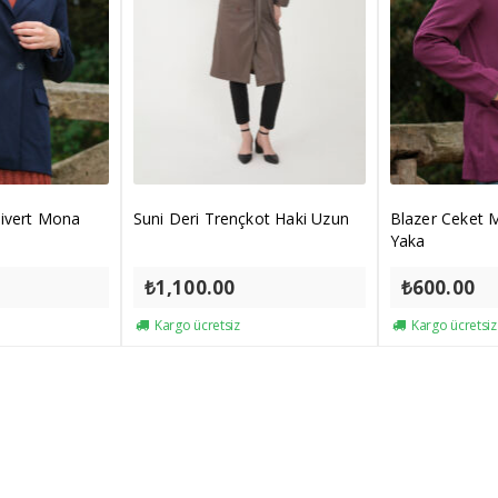
civert Mona
Suni Deri Trençkot Haki Uzun
Blazer Ceket
Yaka
₺
1,100.00
₺
600.00
Kargo ücretsiz
Kargo ücretsiz