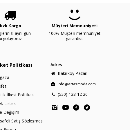
Hızlı Kargo
Müşteri Memnuniyeti
şlerinizi aynı gün
100% Müşteri memnuniyet
argoluyoruz.
garantisi.
rket Politikası
Adres
Bakırköy Pazarı
ğaza
info@ertasmoda.com
şfet
(530) 128 12 26
lilik İlkesi Politikası
ek Listesi
de Değişim
afeli Satış Sözleşmesi
de Formu