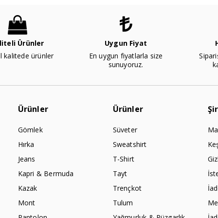
liteli Ürünler
Uygun Fiyat
l kalitede ürünler
En uygun fiyatlarla size
Sipari
sunuyoruz.
k
Ürünler
Ürünler
Şi
Gömlek
Süveter
Ma
Hırka
Sweatshirt
Ke
Jeans
T-Shirt
Giz
Kapri & Bermuda
Tayt
İst
Kazak
Trençkot
İa
Mont
Tulum
Mes
Pantolon
Yağmurluk & Rüzgarlık
İa