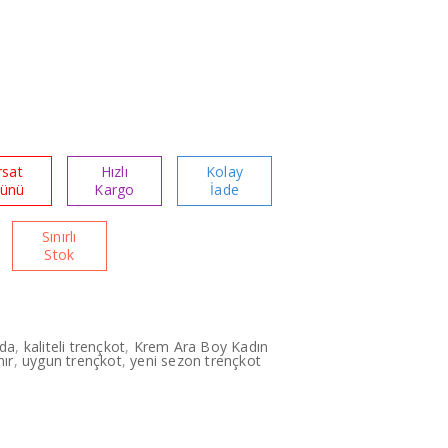
rsat
Hızlı
Kolay
rünü
Kargo
İade
Sınırlı
Stok
oda
,
kaliteli trençkot
,
Krem Ara Boy Kadın
nır
,
uygun trençkot
,
yeni sezon trençkot