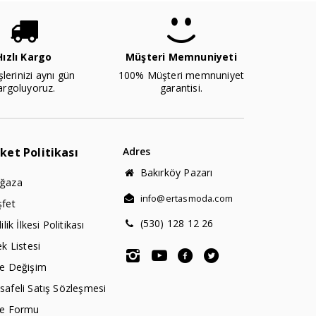
Hızlı Kargo
Müşteri Memnuniyeti
şlerinizi aynı gün
100% Müşteri memnuniyet
argoluyoruz.
garantisi.
rket Politikası
Adres
Bakırköy Pazarı
ğaza
info@ertasmoda.com
şfet
(530) 128 12 26
lilik İlkesi Politikası
ek Listesi
de Değişim
afeli Satış Sözleşmesi
de Formu