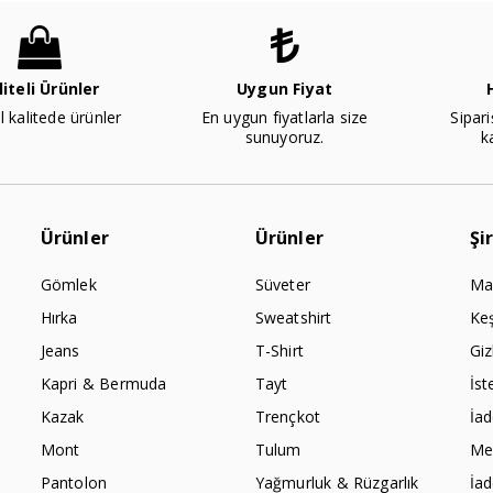
liteli Ürünler
Uygun Fiyat
l kalitede ürünler
En uygun fiyatlarla size
Sipari
sunuyoruz.
k
Ürünler
Ürünler
Şi
Gömlek
Süveter
Ma
Hırka
Sweatshirt
Ke
Jeans
T-Shirt
Giz
Kapri & Bermuda
Tayt
İst
Kazak
Trençkot
İa
Mont
Tulum
Mes
Pantolon
Yağmurluk & Rüzgarlık
İa