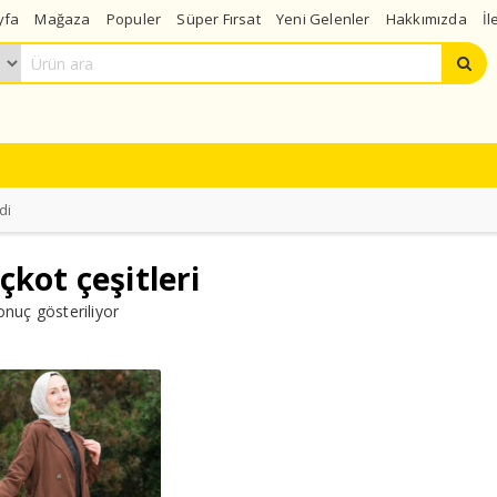
yfa
Mağaza
Populer
Süper Fırsat
Yeni Gelenler
Hakkımızda
İl
di
çkot çeşitleri
onuç gösteriliyor