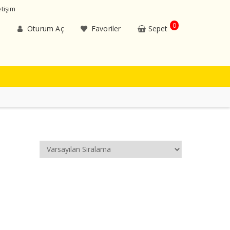
etişim
0
Oturum Aç
Favoriler
Sepet