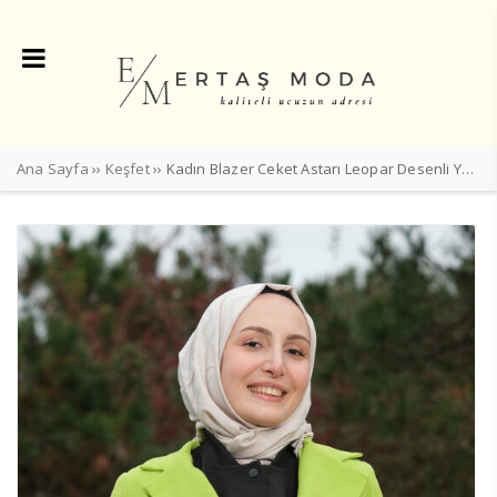
Ana Sayfa
››
Keşfet
›› Kadın Blazer Ceket Astarı Leopar Desenli Yeşil