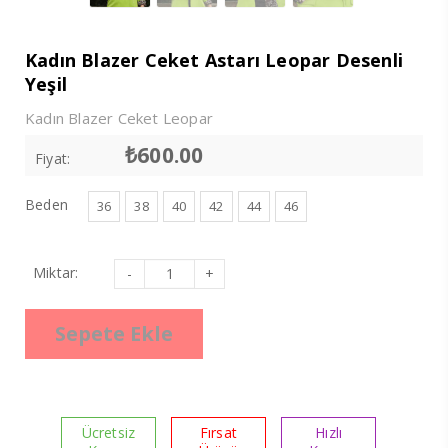
Kadın Blazer Ceket Astarı Leopar Desenli
Yeşil
Kadın Blazer Ceket Leopar
₺
600.00
Fiyat:
Beden
36
38
40
42
44
46
Kadın
Miktar:
Blazer
Ceket
Astarı
Leopar
Sepete Ekle
Desenli
Yeşil
adet
Ücretsiz
Fırsat
Hızlı