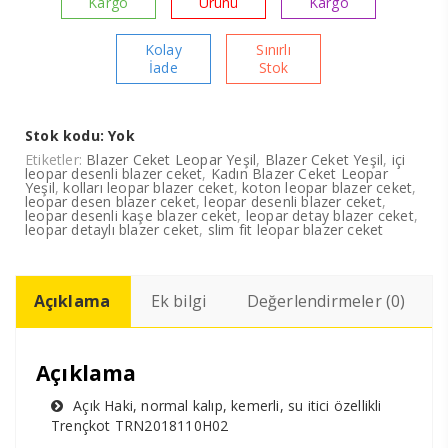
Kargo
Ürünü
Kargo
Kolay
Sınırlı
İade
Stok
Stok kodu:
Yok
Etiketler:
Blazer Ceket Leopar Yeşil
,
Blazer Ceket Yeşil
,
içi
leopar desenli blazer ceket
,
Kadın Blazer Ceket Leopar
Yeşil
,
kolları leopar blazer ceket
,
koton leopar blazer ceket
,
leopar desen blazer ceket
,
leopar desenli blazer ceket
,
leopar desenli kaşe blazer ceket
,
leopar detay blazer ceket
,
leopar detaylı blazer ceket
,
slim fit leopar blazer ceket
Açıklama
Ek bilgi
Değerlendirmeler (0)
Açıklama
Açık Haki, normal kalıp, kemerli, su itici özellikli
Trençkot TRN2018110H02