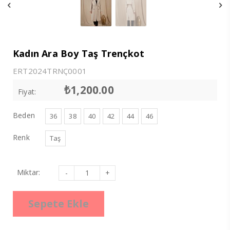
Kadın Ara Boy Taş Trençkot
ERT2024TRNÇ0001
₺
1,200.00
Fiyat:
Beden
36
38
40
42
44
46
Renk
Taş
Kadın
Miktar:
Ara
Boy
Taş
Trençkot
Sepete Ekle
adet