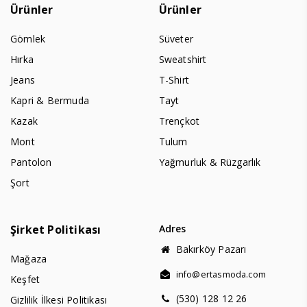
Ürünler
Ürünler
Gömlek
Süveter
Hırka
Sweatshirt
Jeans
T-Shirt
Kapri & Bermuda
Tayt
Kazak
Trençkot
Mont
Tulum
Pantolon
Yağmurluk & Rüzgarlık
Şort
Şirket Politikası
Adres
Bakırköy Pazarı
Mağaza
info@ertasmoda.com
Keşfet
(530) 128 12 26
Gizlilik İlkesi Politikası