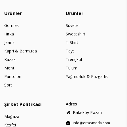
Ürünler
Ürünler
Gömlek
Süveter
Hırka
Sweatshirt
Jeans
T-Shirt
Kapri & Bermuda
Tayt
Kazak
Trençkot
Mont
Tulum
Pantolon
Yağmurluk & Rüzgarlık
Şort
Şirket Politikası
Adres
Bakırköy Pazarı
Mağaza
info@ertasmoda.com
Keşfet