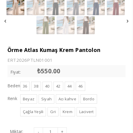
Örme Atlas Kumaş Krem Pantolon
ERT2026PTLN01001
₺
550.00
Fiyat:
Beden
36
38
40
42
44
46
Renk
Beyaz
Siyah
Acı kahve
Bordo
Çağla Yeşili
Gri
Krem
Lacivert
Örme
Miktar: