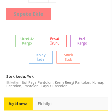
Atlas
Kumaş
Krem
Pantolon
Sepete Ekle
adet
Ücretsiz
Fırsat
Hızlı
Kargo
Ürünü
Kargo
Kolay
Sınırlı
İade
Stok
Stok kodu:
Yok
Etiketler:
Bol Paça Pantolon
,
Krem Rengi Pantolon
,
Kumaş
Pantolon
,
Pantolon
,
Taşsız Pantolon
Açıklama
Ek bilgi