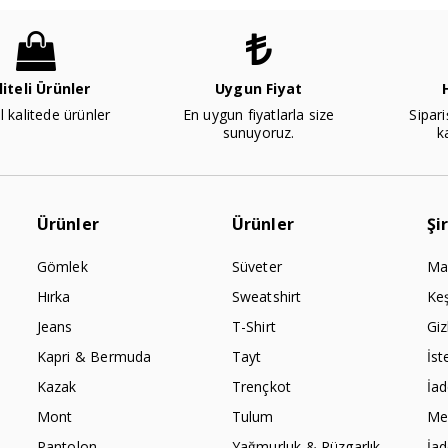
liteli Ürünler
Uygun Fiyat
l kalitede ürünler
En uygun fiyatlarla size
Sipari
sunuyoruz.
k
Ürünler
Ürünler
Şi
Gömlek
Süveter
Ma
Hırka
Sweatshirt
Ke
Jeans
T-Shirt
Giz
Kapri & Bermuda
Tayt
İst
Kazak
Trençkot
İa
Mont
Tulum
Mes
Pantolon
Yağmurluk & Rüzgarlık
İa