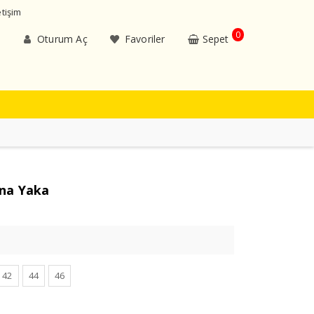
etişim
0
Oturum Aç
Favoriler
Sepet
na Yaka
42
44
46