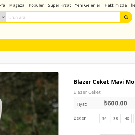
yfa
Mağaza
Populer
Süper Fırsat
Yeni Gelenler
Hakkımızda
İl
Blazer Ceket Mavi Mo
Blazer Ceket
₺
600.00
Fiyat:
Beden
36
38
40