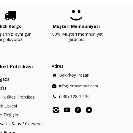
Hızlı Kargo
Müşteri Memnuniyeti
şlerinizi aynı gün
100% Müşteri memnuniyet
argoluyoruz.
garantisi.
rket Politikası
Adres
Bakırköy Pazarı
ğaza
info@ertasmoda.com
şfet
(530) 128 12 26
lilik İlkesi Politikası
ek Listesi
de Değişim
afeli Satış Sözleşmesi
de Formu