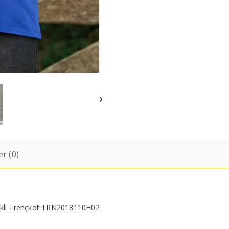
r (0)
ellikli Trençkot TRN2018110H02