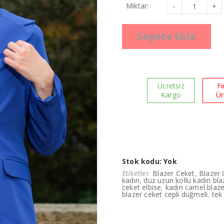
Blazer
Miktar:
Ceket
Mavi
Mona
Yaka
Sepete Ekle
adet
Ücretsiz
Fı
Kargo
Ü
Stok kodu:
Yok
Etiketler:
Blazer Ceket
,
Blazer
kadın
,
düz uzun kollu kadın bla
ceket elbise
,
kadın camel blaze
blazer ceket cepli düğmeli
,
tek