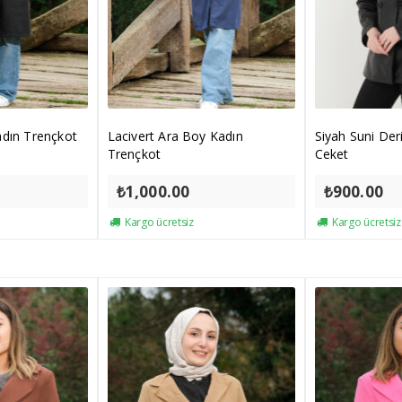
adın Trençkot
Lacivert Ara Boy Kadın
Siyah Suni De
Trençkot
Ceket
₺
1,000.00
₺
900.00
Kargo ücretsiz
Kargo ücretsiz