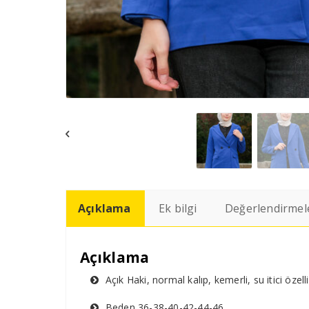
Açıklama
Ek bilgi
Değerlendirmele
Açıklama
Açık Haki, normal kalıp, kemerli, su itici öz
Beden 36-38-40-42-44-46