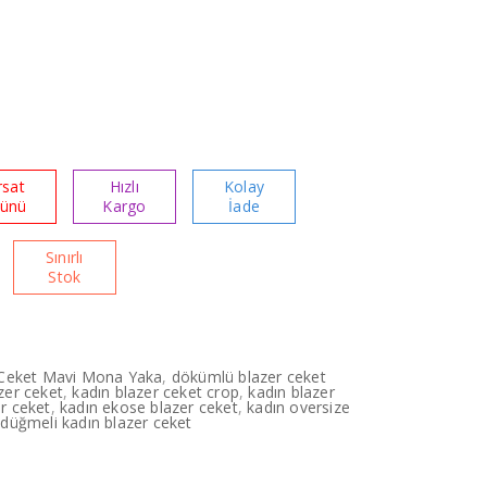
rsat
Hızlı
Kolay
rünü
Kargo
İade
Sınırlı
Stok
 Ceket Mavi Mona Yaka
,
dökümlü blazer ceket
zer ceket
,
kadın blazer ceket crop
,
kadın blazer
r ceket
,
kadın ekose blazer ceket
,
kadın oversize
 düğmeli kadın blazer ceket