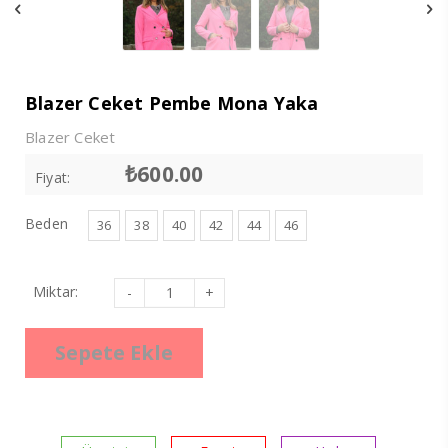
Blazer Ceket Pembe Mona Yaka
Blazer Ceket
₺
600.00
Fiyat:
Beden
36
38
40
42
44
46
Blazer
Miktar:
Ceket
Pembe
Mona
Yaka
Sepete Ekle
adet