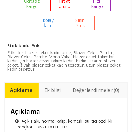
Ücretsiz
Fırsat
Hızlı
Kargo
Ürünü
Kargo
Kolay
Sınırlı
İade
Stok
Stok kodu:
Yok
Etiketler:
blazer ceket kadın ucuz
,
Blazer Ceket Pembe
,
Blazer Ceket Pembe Mona Yaka
,
blazer ceket takımları
kadın
,
gri blazer ceket takım kadın
,
kadın tasarım blazer
ceket
,
siyah blazer ceket kadın tesettür
,
uzun blazer ceket
kadın tesettür
Açıklama
Ek bilgi
Değerlendirmeler (0)
Açıklama
Açık Haki, normal kalıp, kemerli, su itici özellikli
Trençkot TRN2018110H02