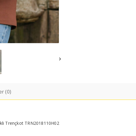
r (0)
ellikli Trençkot TRN2018110H02