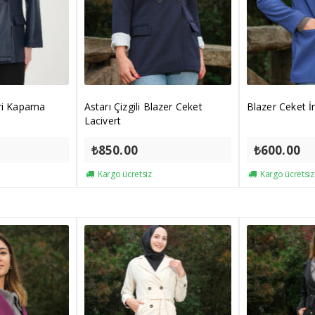
eri Kapama
Astarı Çizgili Blazer Ceket
Blazer Ceket 
Lacivert
₺
850.00
₺
600.00
Kargo ücretsiz
Kargo ücretsiz