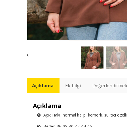
Açıklama
Ek bilgi
Değerlendirmele
Açıklama
Açık Haki, normal kalıp, kemerli, su itici öz
Beden 36-38-40-42-44-46