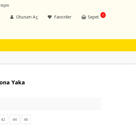
etişim
0
Oturum Aç
Favoriler
Sepet
Mona Yaka
42
44
46