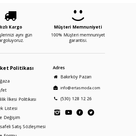
Hızlı Kargo
Müşteri Memnuniyeti
şlerinizi aynı gün
100% Müşteri memnuniyet
argoluyoruz.
garantisi.
rket Politikası
Adres
Bakırköy Pazarı
ğaza
info@ertasmoda.com
şfet
(530) 128 12 26
lilik İlkesi Politikası
ek Listesi
de Değişim
afeli Satış Sözleşmesi
de Formu