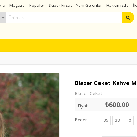
yfa
Mağaza
Populer
Süper Fırsat
Yeni Gelenler
Hakkımızda
İl
Blazer Ceket Kahve 
Blazer Ceket
₺
600.00
Fiyat:
Beden
36
38
40