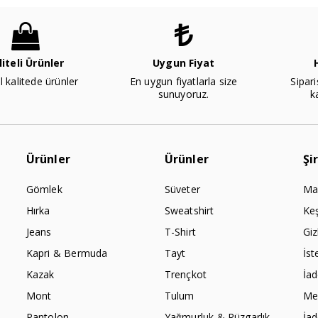
liteli Ürünler
Uygun Fiyat
l kalitede ürünler
En uygun fiyatlarla size
Sipari
sunuyoruz.
k
Ürünler
Ürünler
Şi
Gömlek
Süveter
Ma
Hırka
Sweatshirt
Ke
Jeans
T-Shirt
Giz
Kapri & Bermuda
Tayt
İst
Kazak
Trençkot
İa
Mont
Tulum
Mes
Pantolon
Yağmurluk & Rüzgarlık
İa