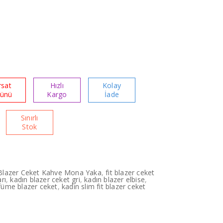
rsat
Hızlı
Kolay
rünü
Kargo
İade
Sınırlı
Stok
Blazer Ceket Kahve Mona Yaka
,
fit blazer ceket
rı
,
kadın blazer ceket gri
,
kadın blazer elbise
,
füme blazer ceket
,
kadın slim fit blazer ceket