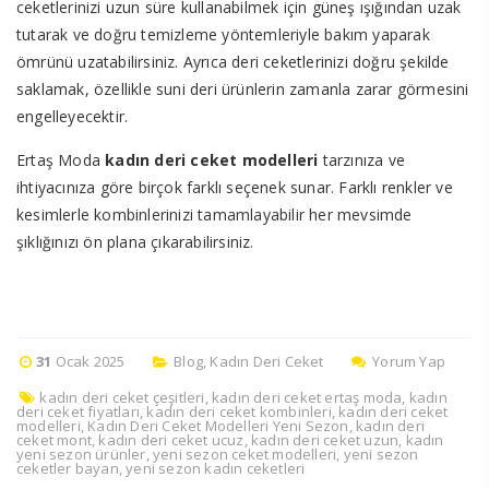
ceketlerinizi uzun süre kullanabilmek için güneş ışığından uzak
tutarak ve doğru temizleme yöntemleriyle bakım yaparak
ömrünü uzatabilirsiniz. Ayrıca deri ceketlerinizi doğru şekilde
saklamak, özellikle suni deri ürünlerin zamanla zarar görmesini
engelleyecektir.
Ertaş Moda
kadın deri ceket modelleri
tarzınıza ve
ihtiyacınıza göre birçok farklı seçenek sunar. Farklı renkler ve
kesimlerle kombinlerinizi tamamlayabilir her mevsimde
şıklığınızı ön plana çıkarabilirsiniz.
31
Ocak 2025
Blog
,
Kadın Deri Ceket
Yorum Yap
kadın deri ceket çeşitleri
,
kadın deri ceket ertaş moda
,
kadın
deri ceket fiyatları
,
kadın deri ceket kombinleri
,
kadın deri ceket
modelleri
,
Kadın Deri Ceket Modelleri Yeni Sezon
,
kadın deri
ceket mont
,
kadın deri ceket ucuz
,
kadın deri ceket uzun
,
kadın
yeni sezon ürünler
,
yeni sezon ceket modelleri
,
yeni sezon
ceketler bayan
,
yeni sezon kadın ceketleri