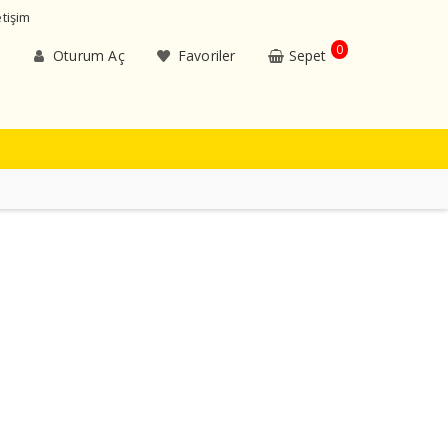
etişim
0
Oturum Aç
Favoriler
Sepet