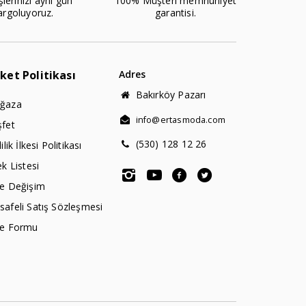
şlerinizi aynı gün
100% Müşteri memnuniyet
argoluyoruz.
garantisi.
rket Politikası
Adres
Bakırköy Pazarı
ğaza
info@ertasmoda.com
şfet
(530) 128 12 26
lilik İlkesi Politikası
ek Listesi
de Değişim
afeli Satış Sözleşmesi
de Formu