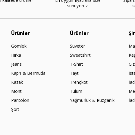
l kalitede ürünler
En uygun fiyatlarla size
Sipari
sunuyoruz.
k
Ürünler
Ürünler
Şi
Gömlek
Süveter
Ma
Hırka
Sweatshirt
Ke
Jeans
T-Shirt
Giz
Kapri & Bermuda
Tayt
İst
Kazak
Trençkot
İa
Mont
Tulum
Mes
Pantolon
Yağmurluk & Rüzgarlık
İa
Şort