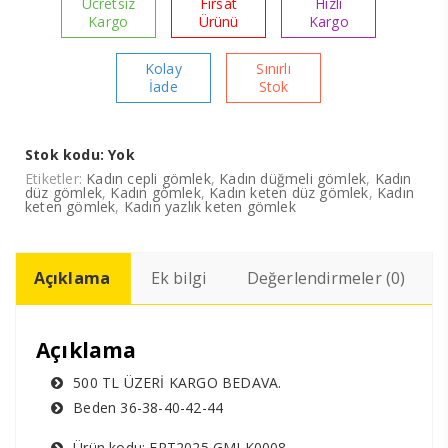
Ücretsiz
Fırsat
Hızlı
Kargo
Ürünü
Kargo
Kolay
Sınırlı
İade
Stok
Stok kodu:
Yok
Etiketler:
Kadın cepli gömlek
,
Kadın düğmeli gömlek
,
Kadın
düz gömlek
,
Kadın gömlek
,
Kadın keten düz gömlek
,
Kadın
keten gömlek
,
Kadın yazlık keten gömlek
Açıklama
Ek bilgi
Değerlendirmeler (0)
Açıklama
500 TL ÜZERİ KARGO BEDAVA.
Beden 36-38-40-42-44
Ürün kodu; ERT2025 GMLK0008