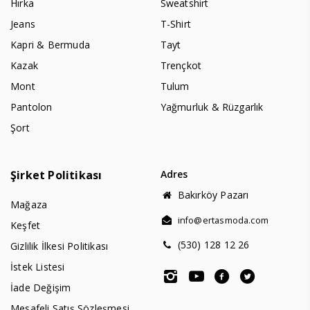
Hırka
Sweatshirt
Jeans
T-Shirt
Kapri & Bermuda
Tayt
Kazak
Trençkot
Mont
Tulum
Pantolon
Yağmurluk & Rüzgarlık
Şort
Şirket Politikası
Adres
Bakırköy Pazarı
Mağaza
info@ertasmoda.com
Keşfet
(530) 128 12 26
Gizlilik İlkesi Politikası
İstek Listesi
İade Değişim
Mesafeli Satış Sözleşmesi