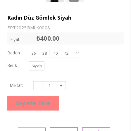
Kadın Düz Gömlek Siyah
ERT2025GMLK0008
₺
400.00
Fiyat:
Beden
36
38
40
42
44
Renk
Siyah
Kadın
Miktar:
Düz
Gömlek
Siyah
adet
Sepete Ekle