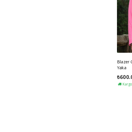
Blazer
Yaka
₺
600.
Kargo 