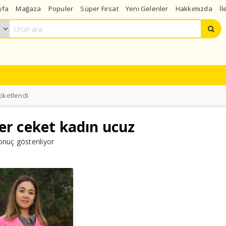
yfa
Mağaza
Populer
Süper Fırsat
Yeni Gelenler
Hakkımızda
İl
tiketlendi
er ceket kadın ucuz
onuç gösteriliyor