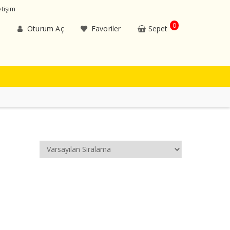
etişim
0
Oturum Aç
Favoriler
Sepet