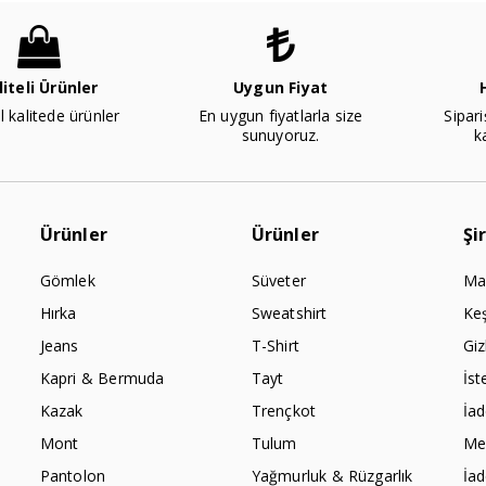
liteli Ürünler
Uygun Fiyat
l kalitede ürünler
En uygun fiyatlarla size
Sipari
sunuyoruz.
k
Ürünler
Ürünler
Şi
Gömlek
Süveter
Ma
Hırka
Sweatshirt
Ke
Jeans
T-Shirt
Giz
Kapri & Bermuda
Tayt
İst
Kazak
Trençkot
İa
Mont
Tulum
Mes
Pantolon
Yağmurluk & Rüzgarlık
İa