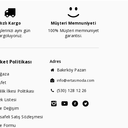
Hızlı Kargo
Müşteri Memnuniyeti
şlerinizi aynı gün
100% Müşteri memnuniyet
argoluyoruz.
garantisi.
rket Politikası
Adres
Bakırköy Pazarı
ğaza
info@ertasmoda.com
şfet
(530) 128 12 26
lilik İlkesi Politikası
ek Listesi
de Değişim
afeli Satış Sözleşmesi
de Formu