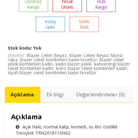
Ücretsiz
Fırsat
Hızlı
Kargo
Ürünü
Kargo
Kolay
Sınırlı
İade
Stok
Stok kodu:
Yok
Etiketler:
Blazer Ceket Beyaz
,
Blazer Ceket Beyaz Mona
Yaka
,
blazer ceket kombinleri kadın tesettür
,
blazer ceket
yelek kombinleri kadın
,
kadın blazer yelek
,
kahverengi blazer
ceket kombinleri kadın
,
krem blazer ceket kombinleri kadın
,
siyah blazer ceket kombinleri kadın tesettür
Açıklama
Ek bilgi
Değerlendirmeler (0)
Açıklama
Açık Haki, normal kalıp, kemerli, su itici özellikli
Trençkot TRN2018110H02