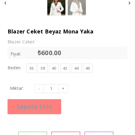
Blazer Ceket Beyaz Mona Yaka
Blazer Ceket
₺
600.00
Fiyat:
Beden
36
38
40
42
44
46
Blazer
Miktar:
Ceket
Beyaz
Mona
Yaka
Sepete Ekle
adet