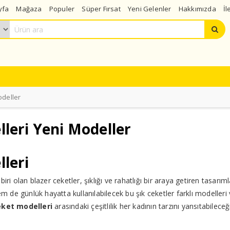
yfa
Mağaza
Populer
Süper Fırsat
Yeni Gelenler
Hakkımızda
İl
odeller
leri Yeni Modeller
leri
ri olan blazer ceketler, şıklığı ve rahatlığı bir araya getiren tasarıml
de günlük hayatta kullanılabilecek bu şık ceketler farklı modelleri
eket modelleri
arasındaki çeşitlilik her kadının tarzını yansıtabileceği