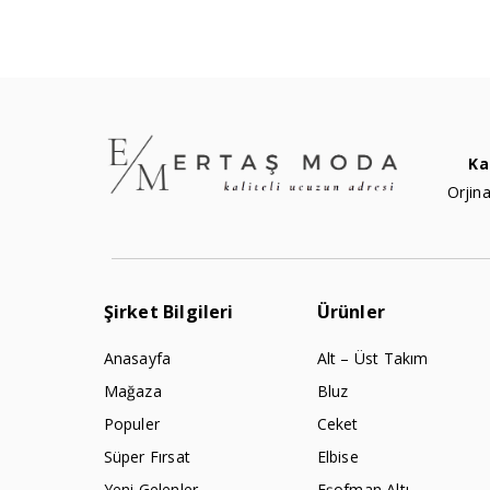
Ka
Orjina
Şirket Bilgileri
Ürünler
Anasayfa
Alt – Üst Takım
Mağaza
Bluz
Populer
Ceket
Süper Fırsat
Elbise
Yeni Gelenler
Eşofman Altı