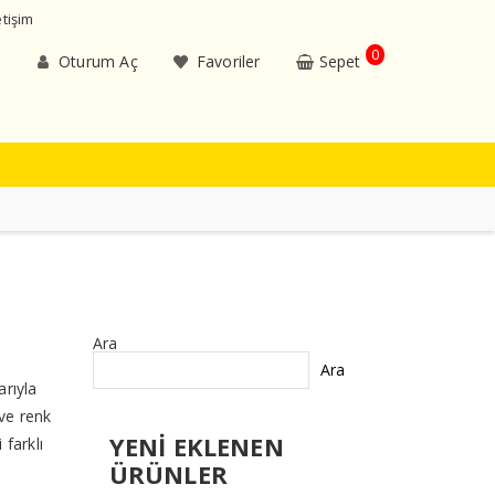
etişim
0
Oturum Aç
Favoriler
Sepet
Ara
Ara
arıyla
 ve renk
YENİ EKLENEN
 farklı
ÜRÜNLER