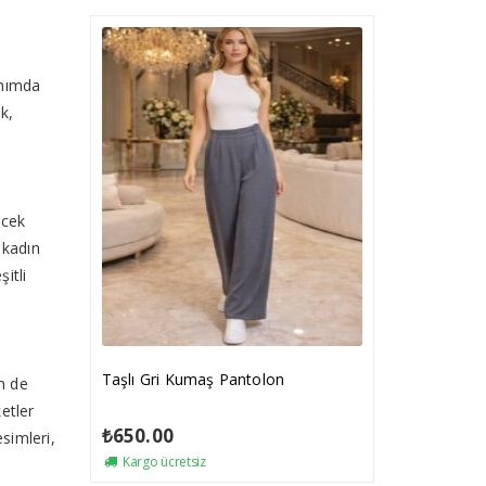
anımda
k,
ecek
 kadın
itli
Taşlı Gri Kumaş Pantolon
m de
etler
₺
650.00
esimleri,
Kargo ücretsiz