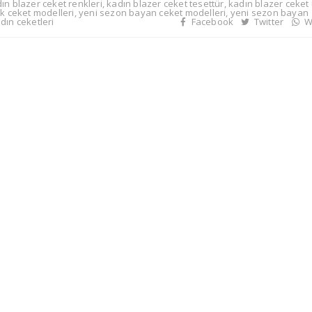
ın blazer ceket renkleri
,
kadın blazer ceket tesettür
,
kadın blazer ceket
ık ceket modelleri
,
yeni sezon bayan ceket modelleri
,
yeni sezon bayan
dın ceketleri
Facebook
Twitter
W