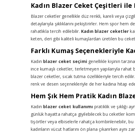
Kadın Blazer Ceket Çeşitleri i
Blazer ceketler genellikle düz renkli, kareli veya çiz
detaylarıyla şıklıklarını pekiştirirler. Hem spor hem 
rahatlıkla tercih edilebilir.
Kadın blazer ceketler
kal
keten, deri gibi kaliteli kumaşlardan üretilen bu ceket
Farklı Kumaş Seçenekleriyle Ka
Kadın
blazer ceket seçimi
genellikle kişinin tarzın
ince kumaşlı ceketler, terletmeyen yapılarıyla rahat 
blazer ceketler, sıcak tutma özellikleriyle tercih edil
renk ve desen seçenekleriyle de her kadına hitap ed
Hem Şık Hem Pratik Kadın Blaze
Kadın
blazer ceket kullanımı
pratiklik ve şıklığı 
günlük hayatta rahatça giyilebilecek bu ceketler komb
tişörtler veya elbiselerle rahatça kombinlenebilir, bu
kadınların vücut hatlarını ön plana çıkarırken aynı z