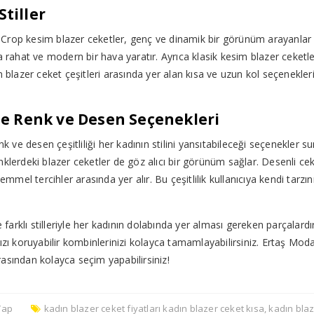
Stiller
ker. Crop kesim blazer ceketler, genç ve dinamik bir görünüm arayanlar 
ahat ve modern bir hava yaratır. Ayrıca klasik kesim blazer ceketle
 blazer ceket çeşitleri arasında yer alan kısa ve uzun kol seçenekleri
de Renk ve Desen Seçenekleri
k ve desen çeşitliliği her kadının stilini yansıtabileceği seçenekler su
renklerdeki blazer ceketler de göz alıcı bir görünüm sağlar. Desenli ce
emmel tercihler arasında yer alır. Bu çeşitlilik kullanıcıya kendi tarzı
ve farklı stilleriyle her kadının dolabında yer alması gereken parçalardı
nızı koruyabilir kombinlerinizi kolayca tamamlayabilirsiniz. Ertaş Mod
asından kolayca seçim yapabilirsiniz!
Yap
kadın blazer ceket fiyatları kadın blazer ceket kısa
,
kadın blaz