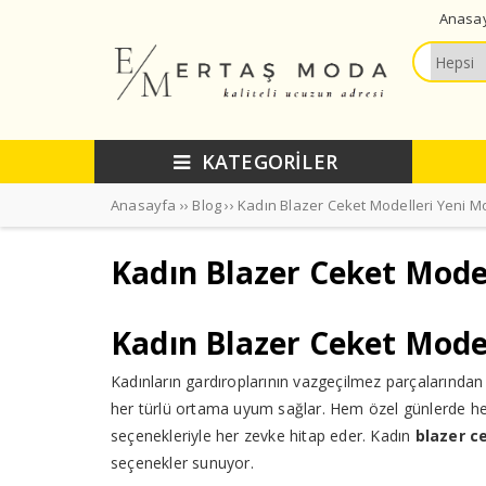
Anasa
KATEGORİLER
Anasayfa
››
Blog
››
Kadın Blazer Ceket Modelleri Yeni M
Kadın Blazer Ceket Model
Kadın Blazer Ceket Model
Kadınların gardıroplarının vazgeçilmez parçalarından bi
her türlü ortama uyum sağlar. Hem özel günlerde hem 
seçenekleriyle her zevke hitap eder. Kadın
blazer c
seçenekler sunuyor.