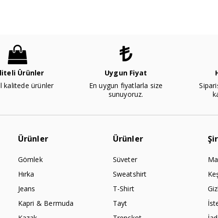
liteli Ürünler
Uygun Fiyat
l kalitede ürünler
En uygun fiyatlarla size
Sipari
sunuyoruz.
k
Ürünler
Ürünler
Şi
Gömlek
Süveter
Ma
Hırka
Sweatshirt
Ke
Jeans
T-Shirt
Giz
Kapri & Bermuda
Tayt
İst
Kazak
Trençkot
İa