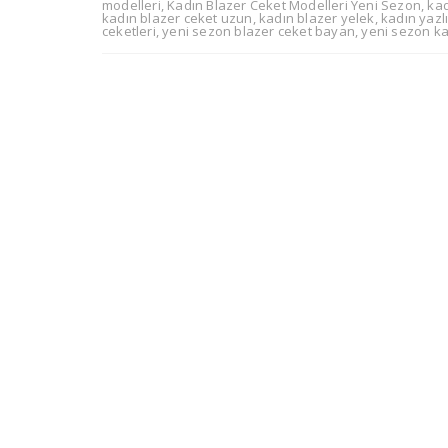
modelleri
,
Kadın Blazer Ceket Modelleri Yeni Sezon
,
kad
kadın blazer ceket uzun
,
kadın blazer yelek
,
kadın yazl
ceketleri
,
yeni sezon blazer ceket bayan
,
yeni sezon ka