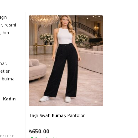
için
r, resmi
, her
nar.
ketler
nı bulma
r.
Kadın
a
Taşlı Siyah Kumaş Pantolon
₺
650.00
er ceket