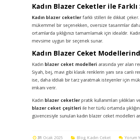
Kadın Blazer Ceketler ile Farklı 
Kadın blazer ceketler
farklı stilleri ile dikkat çe
mükemmel bir seçenekken, oversize tasarımlar daha r
ortamlarda şıklığınızı tamamlamak için idealdir. Kadın
mevsime uygun bir seçenek sunar.
Kadın Blazer Ceket Modellerin
Kadın
blazer ceket modelleri
arasında yer alan ren
Siyah, bej, mavi gibi klasik renklerin yanı sıra canlı 
ise, daha iddialı bir tarz yaratmak isteyenler için mük
imkanı verir.
Kadın
blazer ceketler
pratik kullanımları şıklıkları 
blazer ceket çeşitleri
ile her türlü ortamda şıklığı
güvencesiyle sunulan kadın blazer ceket modelleri ar
31
Ocak 2025
Blog
,
Kadın Ceket
Yorum 