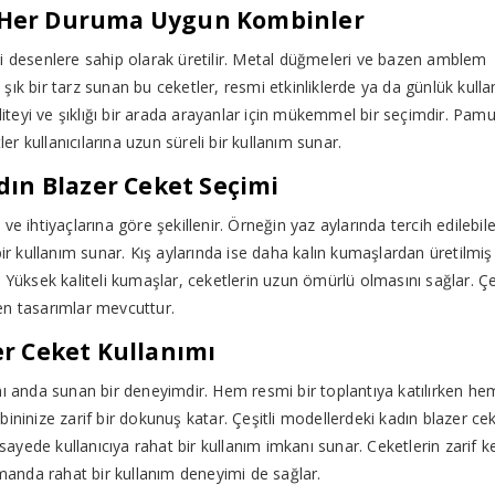
le Her Duruma Uygun Kombinler
gili desenlere sahip olarak üretilir. Metal düğmeleri ve bazen amblem
de şık bir tarz sunan bu ceketler, resmi etkinliklerde ya da günlük kull
iteyi ve şıklığı bir arada arayanlar için mükemmel bir seçimdir. Pamu
ler kullanıcılarına uzun süreli bir kullanım sunar.
dın Blazer Ceket Seçimi
a ve ihtiyaçlarına göre şekillenir. Örneğin yaz aylarında tercih edilebil
bir kullanım sunar. Kış aylarında ise daha kalın kumaşlardan üretilmiş
ir. Yüksek kaliteli kumaşlar, ceketlerin uzun ömürlü olmasını sağlar. Çeş
en tasarımlar mevcuttur.
r Ceket Kullanımı
aynı anda sunan bir deneyimdir. Hem resmi bir toplantıya katılırken he
ininize zarif bir dokunuş katar. Çeşitli modellerdeki kadın blazer cek
 sayede kullanıcıya rahat bir kullanım imkanı sunar. Ceketlerin zarif k
amanda rahat bir kullanım deneyimi de sağlar.