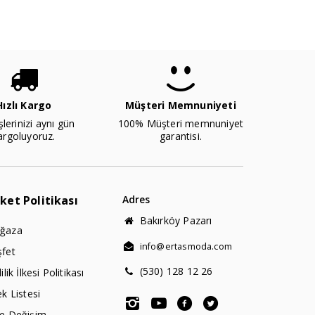
Hızlı Kargo
Müşteri Memnuniyeti
şlerinizi aynı gün
100% Müşteri memnuniyet
argoluyoruz.
garantisi.
rket Politikası
Adres
Bakırköy Pazarı
ğaza
info@ertasmoda.com
şfet
(530) 128 12 26
lilik İlkesi Politikası
ek Listesi
de Değişim