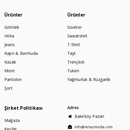
Ürünler
Ürünler
Gömlek
Süveter
Hırka
Sweatshirt
Jeans
T-Shirt
Kapri & Bermuda
Tayt
Kazak
Trençkot
Mont
Tulum
Pantolon
Yağmurluk & Rüzgarlık
Şort
Şirket Politikası
Adres
Bakırköy Pazarı
Mağaza
info@ertasmoda.com
Keşfet