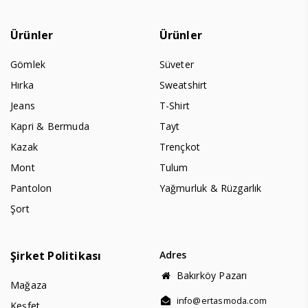
Ürünler
Ürünler
Gömlek
Süveter
Hırka
Sweatshirt
Jeans
T-Shirt
Kapri & Bermuda
Tayt
Kazak
Trençkot
Mont
Tulum
Pantolon
Yağmurluk & Rüzgarlık
Şort
Şirket Politikası
Adres
Bakırköy Pazarı
Mağaza
info@ertasmoda.com
Keşfet