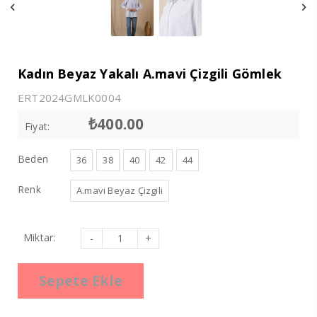
Kadın Beyaz Yakalı A.mavi Çizgili Gömlek
ERT2024GMLK0004
₺
400.00
Fiyat:
Beden
36
38
40
42
44
Renk
A.mavi Beyaz Çizgili
Kadın
Miktar:
Beyaz
Yakalı
A.mavi
Çizgili
Sepete Ekle
Gömlek
adet