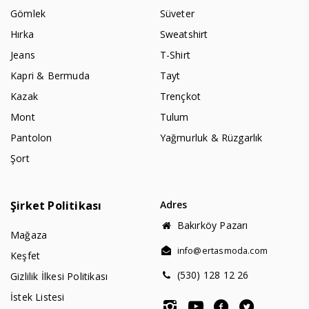
Gömlek
Süveter
Hırka
Sweatshirt
Jeans
T-Shirt
Kapri & Bermuda
Tayt
Kazak
Trençkot
Mont
Tulum
Pantolon
Yağmurluk & Rüzgarlık
Şort
Şirket Politikası
Adres
Bakırköy Pazarı
Mağaza
info@ertasmoda.com
Keşfet
(530) 128 12 26
Gizlilik İlkesi Politikası
İstek Listesi