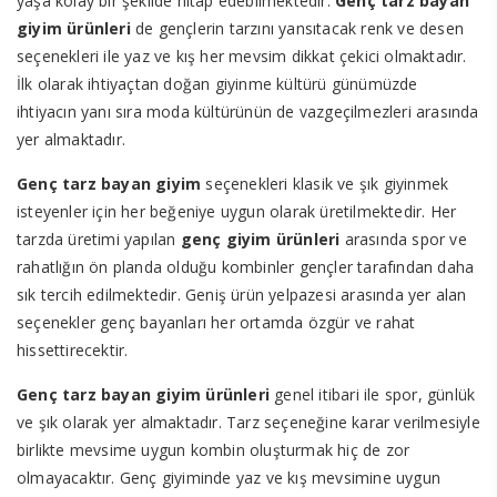
yaşa kolay bir şekilde hitap edebilmektedir.
Genç tarz bayan
giyim ürünleri
de gençlerin tarzını yansıtacak renk ve desen
seçenekleri ile yaz ve kış her mevsim dikkat çekici olmaktadır.
İlk olarak ihtiyaçtan doğan giyinme kültürü günümüzde
ihtiyacın yanı sıra moda kültürünün de vazgeçilmezleri arasında
yer almaktadır.
Genç tarz bayan giyim
seçenekleri klasik ve şık giyinmek
isteyenler için her beğeniye uygun olarak üretilmektedir. Her
tarzda üretimi yapılan
genç giyim ürünleri
arasında spor ve
rahatlığın ön planda olduğu kombinler gençler tarafından daha
sık tercih edilmektedir. Geniş ürün yelpazesi arasında yer alan
seçenekler genç bayanları her ortamda özgür ve rahat
hissettirecektir.
Genç tarz bayan giyim ürünleri
genel itibari ile spor, günlük
ve şık olarak yer almaktadır. Tarz seçeneğine karar verilmesiyle
birlikte mevsime uygun kombin oluşturmak hiç de zor
olmayacaktır. Genç giyiminde yaz ve kış mevsimine uygun