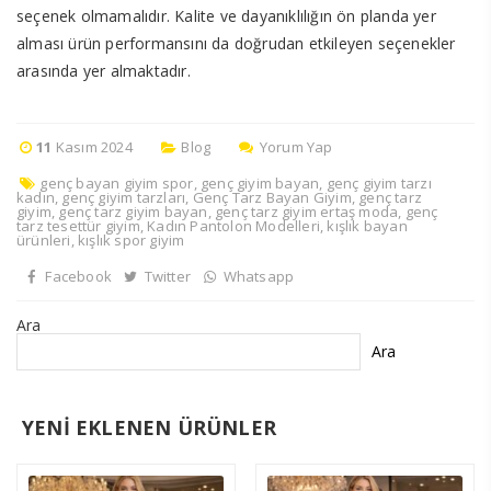
seçenek olmamalıdır. Kalite ve dayanıklılığın ön planda yer
alması ürün performansını da doğrudan etkileyen seçenekler
arasında yer almaktadır.
11
Kasım 2024
Blog
Yorum Yap
genç bayan giyim spor
,
genç giyim bayan
,
genç giyim tarzı
kadın
,
genç giyim tarzları
,
Genç Tarz Bayan Giyim
,
genç tarz
giyim
,
genç tarz giyim bayan
,
genç tarz giyim ertaş moda
,
genç
tarz tesettür giyim
,
Kadın Pantolon Modelleri
,
kışlık bayan
ürünleri
,
kışlık spor giyim
Facebook
Twitter
Whatsapp
Ara
Ara
YENİ EKLENEN ÜRÜNLER