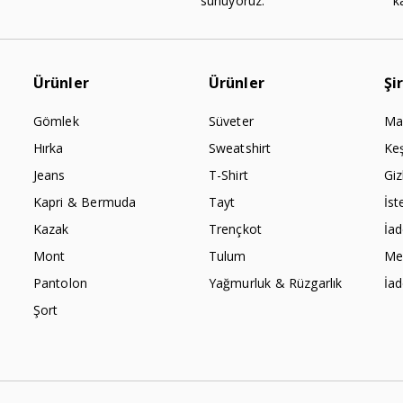
sunuyoruz.
k
Ürünler
Ürünler
Şi
Gömlek
Süveter
Ma
Hırka
Sweatshirt
Ke
Jeans
T-Shirt
Giz
Kapri & Bermuda
Tayt
İst
Kazak
Trençkot
İa
Mont
Tulum
Mes
Pantolon
Yağmurluk & Rüzgarlık
İa
Şort