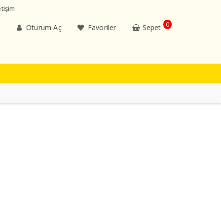
etişim
0
Oturum Aç
Favoriler
Sepet