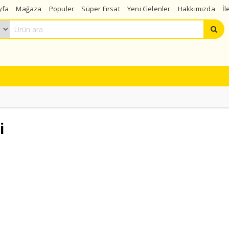
yfa
Mağaza
Populer
Süper Fırsat
Yeni Gelenler
Hakkımızda
İl
i