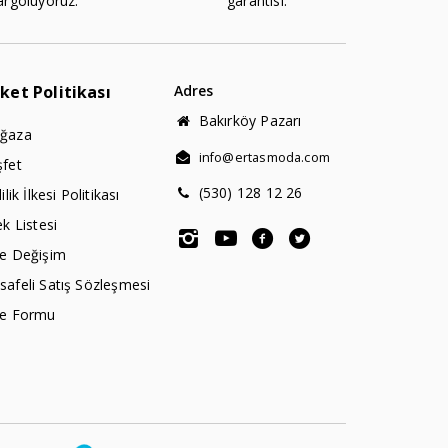
argoluyoruz.
garantisi.
rket Politikası
Adres
Bakırköy Pazarı
ğaza
info@ertasmoda.com
şfet
(530) 128 12 26
lilik İlkesi Politikası
ek Listesi
de Değişim
afeli Satış Sözleşmesi
de Formu