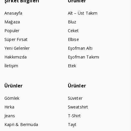
Şirket Bilgileri
Ürünler
Anasayfa
Alt – Üst Takım
Mağaza
Bluz
Populer
Ceket
Süper Fırsat
Elbise
Yeni Gelenler
Eşofman Altı
Hakkımızda
Eşofman Takımı
İletişim
Etek
Ürünler
Ürünler
Gömlek
Süveter
Hırka
Sweatshirt
Jeans
T-Shirt
Kapri & Bermuda
Tayt