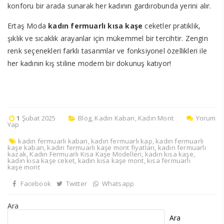
konforu bir arada sunarak her kadının gardırobunda yerini alır.
Ertaş Moda
kadın fermuarlı kısa kaşe
ceketler pratiklik,
şıklık ve sıcaklık arayanlar için mükemmel bir tercihtir. Zengin
renk seçenekleri farklı tasarımlar ve fonksiyonel özellikleri ile
her kadının kış stiline modern bir dokunuş katıyor!
1
Şubat 2025
Blog
,
Kadın Kaban
,
Kadın Mont
Yorum
Yap
kadın fermuarlı kaban
,
kadın fermuarlı kap
,
kadın fermuarlı
kaşe kaban
,
kadın fermuarlı kaşe mont fiyatları
,
kadın fermuarlı
kazak
,
Kadın Fermuarlı Kısa Kaşe Modelleri
,
kadın kısa kaşe
,
kadın kısa kaşe ceket
,
kadın kısa kaşe mont
,
kısa fermuarlı
kaşe mont
Facebook
Twitter
Whatsapp
Ara
Ara