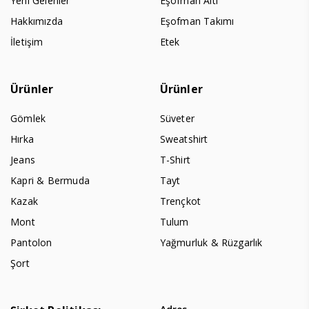
Yeni Gelenler
Eşofman Altı
Hakkımızda
Eşofman Takımı
İletişim
Etek
Ürünler
Ürünler
Gömlek
Süveter
Hırka
Sweatshirt
Jeans
T-Shirt
Kapri & Bermuda
Tayt
Kazak
Trençkot
Mont
Tulum
Pantolon
Yağmurluk & Rüzgarlık
Şort