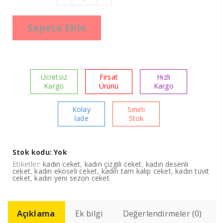
Tüvit
Ceket
adet
Sepete Ekle
Ücretsiz
Fırsat
Hızlı
Kargo
Ürünü
Kargo
Kolay
Sınırlı
İade
Stok
Stok kodu:
Yok
Etiketler:
kadın ceket
,
kadın çizgili ceket
,
kadın desenlı
ceket
,
kadın ekoseli ceket
,
kadın tam kalıp ceket
,
kadın tüvit
ceket
,
kadın yeni sezon ceket
Açıklama
Ek bilgi
Değerlendirmeler (0)