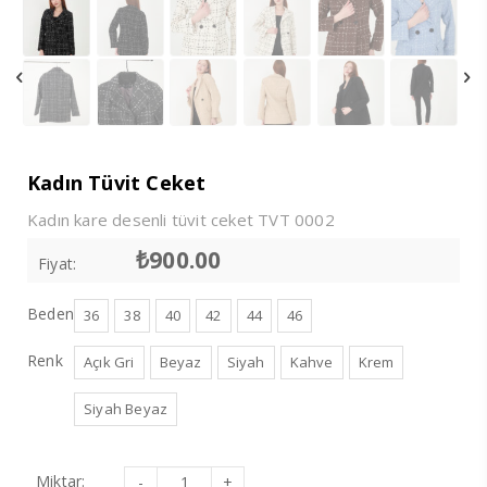
Kadın Tüvit Ceket
Kadın kare desenli tüvit ceket TVT 0002
₺
900.00
Fiyat:
Beden
36
38
40
42
44
46
Renk
Açık Gri
Beyaz
Siyah
Kahve
Krem
Siyah Beyaz
Kadın
Miktar: