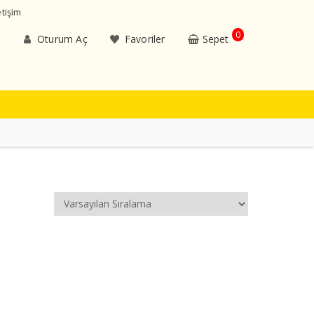
etişim
0
Oturum Aç
Favoriler
Sepet