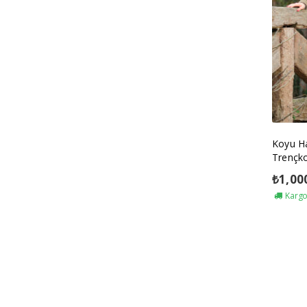
Koyu Ha
Trençk
₺
1,00
Kargo 