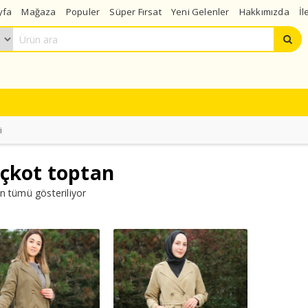
yfa
Mağaza
Populer
Süper Fırsat
Yeni Gelenler
Hakkımızda
İl
i
çkot toptan
n tümü gösteriliyor