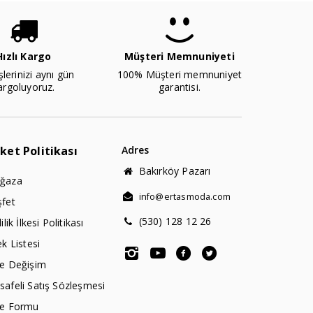
Hızlı Kargo
Müşteri Memnuniyeti
şlerinizi aynı gün
100% Müşteri memnuniyet
argoluyoruz.
garantisi.
rket Politikası
Adres
Bakırköy Pazarı
ğaza
info@ertasmoda.com
şfet
(530) 128 12 26
lilik İlkesi Politikası
ek Listesi
de Değişim
afeli Satış Sözleşmesi
de Formu