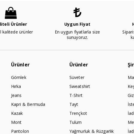
liteli Ürünler
Uygun Fiyat
l kalitede ürünler
En uygun fiyatlarla size
Sipari
sunuyoruz.
k
Ürünler
Ürünler
Şi
Gömlek
Süveter
Ma
Hırka
Sweatshirt
Ke
Jeans
T-Shirt
Giz
Kapri & Bermuda
Tayt
İst
Kazak
Trençkot
İa
Mont
Tulum
Mes
Pantolon
Yağmurluk & Rüzgarlık
İa