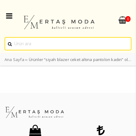
0
Ana Sayfa
›› Ürünler “siyah blazer ceket altına pantolon kadın” olarak etiketlendi