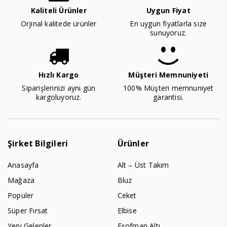
Kaliteli Ürünler
Uygun Fiyat
Orjinal kalitede ürünler
En uygun fiyatlarla size
sunuyoruz.
Hızlı Kargo
Müşteri Memnuniyeti
Siparişlerinizi aynı gün
100% Müşteri memnuniyet
kargoluyoruz.
garantisi.
Şirket Bilgileri
Ürünler
Anasayfa
Alt – Üst Takım
Mağaza
Bluz
Populer
Ceket
Süper Fırsat
Elbise
Yeni Gelenler
Eşofman Altı