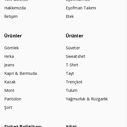
Hakkımızda
Eşofman Takımı
İletişim
Etek
Ürünler
Ürünler
Gömlek
Süveter
Hırka
Sweatshirt
Jeans
T-Shirt
Kapri & Bermuda
Tayt
Kazak
Trençkot
Mont
Tulum
Pantolon
Yağmurluk & Rüzgarlık
Şort
Şirket Politikası
Adres