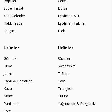
Populer
Ceket
Süper Fırsat
Elbise
Yeni Gelenler
Eşofman Altı
Hakkımızda
Eşofman Takımı
İletişim
Etek
Ürünler
Ürünler
Gömlek
Süveter
Hırka
Sweatshirt
Jeans
T-Shirt
Kapri & Bermuda
Tayt
Kazak
Trençkot
Mont
Tulum
Pantolon
Yağmurluk & Rüzgarlık
Şort