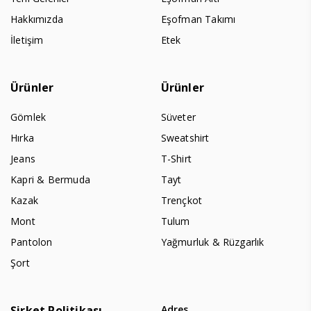
Hakkımızda
Eşofman Takımı
İletişim
Etek
Ürünler
Ürünler
Gömlek
Süveter
Hırka
Sweatshirt
Jeans
T-Shirt
Kapri & Bermuda
Tayt
Kazak
Trençkot
Mont
Tulum
Pantolon
Yağmurluk & Rüzgarlık
Şort
Şirket Politikası
Adres