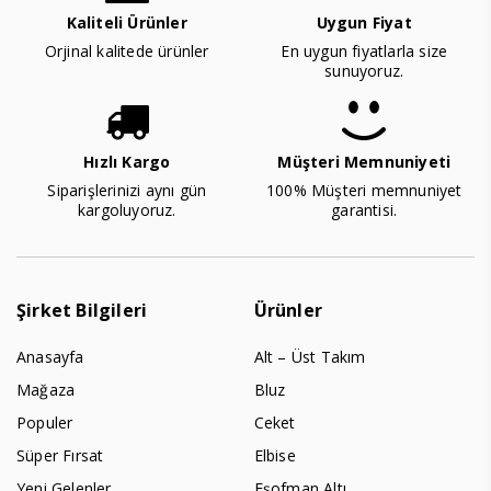
Kaliteli Ürünler
Uygun Fiyat
Orjinal kalitede ürünler
En uygun fiyatlarla size
sunuyoruz.
Hızlı Kargo
Müşteri Memnuniyeti
Siparişlerinizi aynı gün
100% Müşteri memnuniyet
kargoluyoruz.
garantisi.
Şirket Bilgileri
Ürünler
Anasayfa
Alt – Üst Takım
Mağaza
Bluz
Populer
Ceket
Süper Fırsat
Elbise
Yeni Gelenler
Eşofman Altı