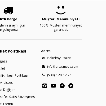
Hızlı Kargo
Müşteri Memnuniyeti
şlerinizi aynı gün
100% Müşteri memnuniyet
argoluyoruz.
garantisi.
rket Politikası
Adres
Bakırköy Pazarı
ğaza
info@ertasmoda.com
şfet
(530) 128 12 26
lilik İlkesi Politikası
ek Listesi
de Değişim
afeli Satış Sözleşmesi
de Formu