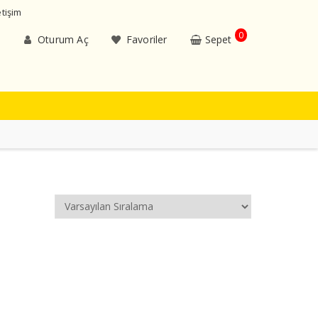
etişim
0
Oturum Aç
Favoriler
Sepet