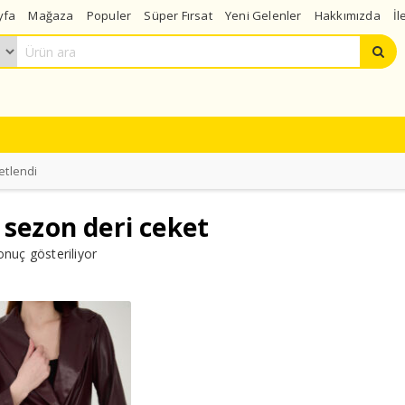
yfa
Mağaza
Populer
Süper Fırsat
Yeni Gelenler
Hakkımızda
İl
etlendi
 sezon deri ceket
onuç gösteriliyor