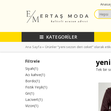
Anasa
KATEGORİLER
Ana Sayfa
›› Ürünler “yeni sezon deri ceket” olarak etik
yeni
Filtrele
Siyah
(1)
Tek bir s
Acı kahve
(1)
Bordo
(1)
Fıstık Yeşili
(1)
Gri
(1)
Lacivert
(1)
Vizon
(1)