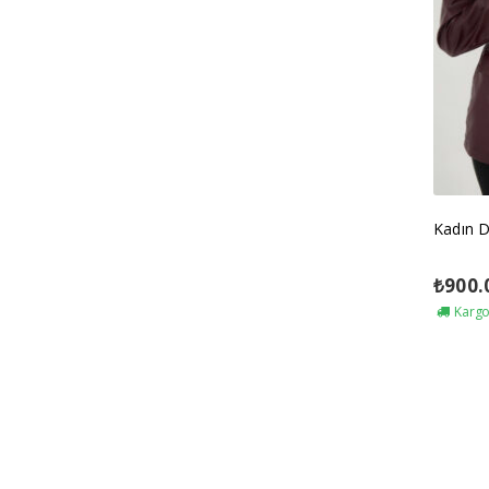
Kadın D
₺
900.
Kargo 