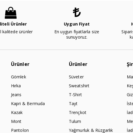
liteli Ürünler
Uygun Fiyat
l kalitede ürünler
En uygun fiyatlarla size
Sipari
sunuyoruz.
k
Ürünler
Ürünler
Şi
Gömlek
Süveter
Ma
Hırka
Sweatshirt
Ke
Jeans
T-Shirt
Giz
Kapri & Bermuda
Tayt
İst
Kazak
Trençkot
İa
Mont
Tulum
Mes
Pantolon
Yağmurluk & Rüzgarlık
İa