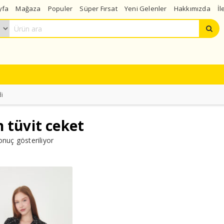
yfa
Mağaza
Populer
Süper Fırsat
Yeni Gelenler
Hakkımızda
İl
di
 tüvit ceket
onuç gösteriliyor