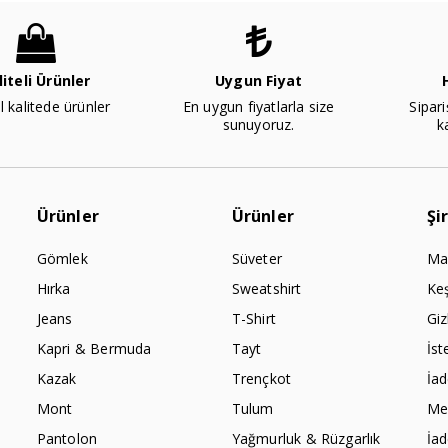
liteli Ürünler
Uygun Fiyat
l kalitede ürünler
En uygun fiyatlarla size
Sipari
sunuyoruz.
k
Ürünler
Ürünler
Şi
Gömlek
Süveter
Ma
Hırka
Sweatshirt
Ke
Jeans
T-Shirt
Giz
Kapri & Bermuda
Tayt
İst
Kazak
Trençkot
İa
Mont
Tulum
Mes
Pantolon
Yağmurluk & Rüzgarlık
İa