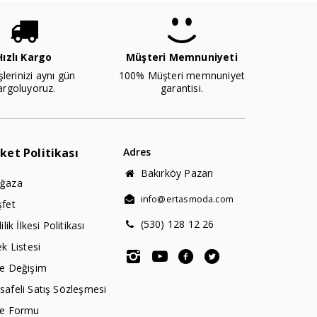
Hızlı Kargo
Müşteri Memnuniyeti
şlerinizi aynı gün
100% Müşteri memnuniyet
argoluyoruz.
garantisi.
rket Politikası
Adres
Bakırköy Pazarı
ğaza
info@ertasmoda.com
şfet
(530) 128 12 26
lilik İlkesi Politikası
ek Listesi
de Değişim
afeli Satış Sözleşmesi
de Formu