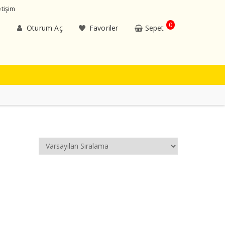
etişim
0
Oturum Aç
Favoriler
Sepet