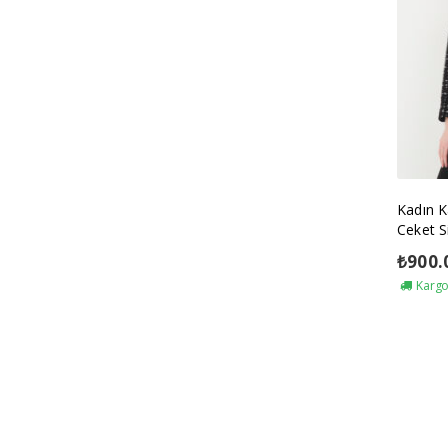
Kadın K
Ceket S
₺
900.
Kargo 