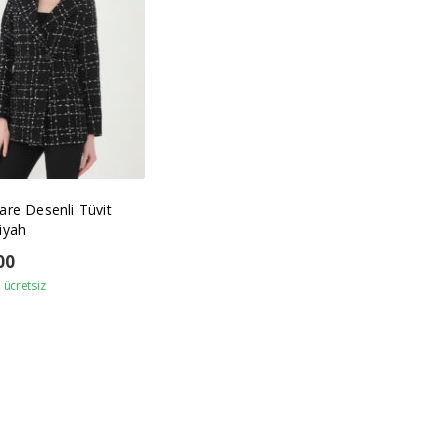
are Desenli Tüvit
iyah
00
ücretsiz