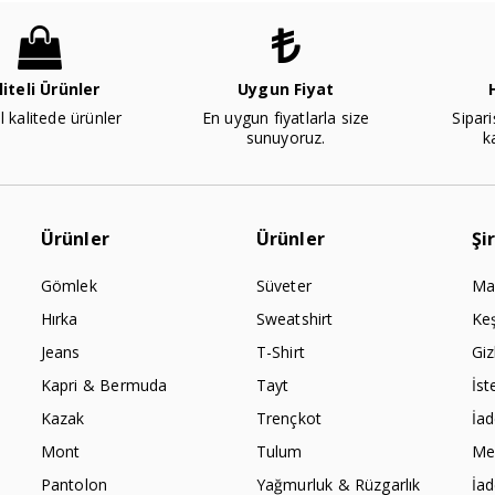
liteli Ürünler
Uygun Fiyat
l kalitede ürünler
En uygun fiyatlarla size
Sipari
sunuyoruz.
k
Ürünler
Ürünler
Şi
Gömlek
Süveter
Ma
Hırka
Sweatshirt
Ke
Jeans
T-Shirt
Giz
Kapri & Bermuda
Tayt
İst
Kazak
Trençkot
İa
Mont
Tulum
Mes
Pantolon
Yağmurluk & Rüzgarlık
İa