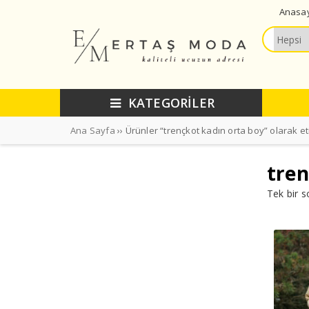
Anasa
KATEGORİLER
Ana Sayfa
›› Ürünler “trençkot kadın orta boy” olarak et
tren
Tek bir s