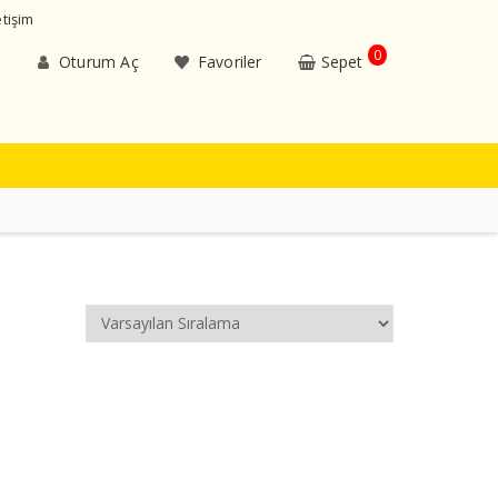
etişim
0
Oturum Aç
Favoriler
Sepet