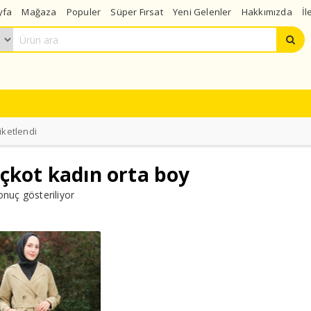
yfa
Mağaza
Populer
Süper Fırsat
Yeni Gelenler
Hakkımızda
İl
iketlendi
çkot kadın orta boy
onuç gösteriliyor