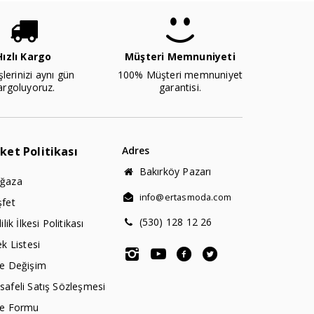
Hızlı Kargo
Müşteri Memnuniyeti
şlerinizi aynı gün
100% Müşteri memnuniyet
argoluyoruz.
garantisi.
rket Politikası
Adres
Bakırköy Pazarı
ğaza
info@ertasmoda.com
şfet
(530) 128 12 26
lilik İlkesi Politikası
ek Listesi
de Değişim
afeli Satış Sözleşmesi
de Formu