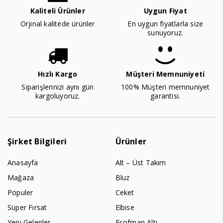
Kaliteli Ürünler
Uygun Fiyat
Orjinal kalitede ürünler
En uygun fiyatlarla size
sunuyoruz.
Hızlı Kargo
Müşteri Memnuniyeti
Siparişlerinizi aynı gün
100% Müşteri memnuniyet
kargoluyoruz.
garantisi.
Şirket Bilgileri
Ürünler
Anasayfa
Alt – Üst Takım
Mağaza
Bluz
Populer
Ceket
Süper Fırsat
Elbise
Yeni Gelenler
Eşofman Altı