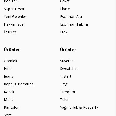
Populer
Ceket
Süper Fırsat
Elbise
Yeni Gelenler
Eşofman Altı
Hakkımızda
Eşofman Takımı
İletişim
Etek
Ürünler
Ürünler
Gömlek
Süveter
Hırka
Sweatshirt
Jeans
T-Shirt
Kapri & Bermuda
Tayt
Kazak
Trençkot
Mont
Tulum
Pantolon
Yağmurluk & Rüzgarlık
Şort