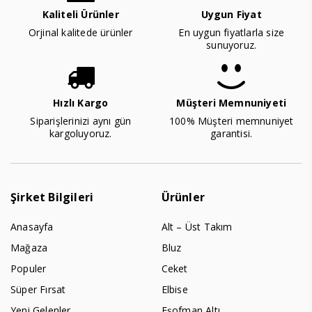
Kaliteli Ürünler
Uygun Fiyat
Orjinal kalitede ürünler
En uygun fiyatlarla size
sunuyoruz.
Hızlı Kargo
Müşteri Memnuniyeti
Siparişlerinizi aynı gün
100% Müşteri memnuniyet
kargoluyoruz.
garantisi.
Şirket Bilgileri
Ürünler
Anasayfa
Alt – Üst Takım
Mağaza
Bluz
Populer
Ceket
Süper Fırsat
Elbise
Yeni Gelenler
Eşofman Altı