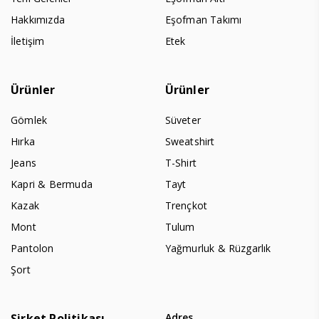
Hakkımızda
Eşofman Takımı
İletişim
Etek
Ürünler
Ürünler
Gömlek
Süveter
Hırka
Sweatshirt
Jeans
T-Shirt
Kapri & Bermuda
Tayt
Kazak
Trençkot
Mont
Tulum
Pantolon
Yağmurluk & Rüzgarlık
Şort
Şirket Politikası
Adres