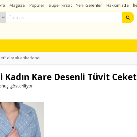
yfa
Mağaza
Populer
Süper Fırsat
Yeni Gelenler
Hakkımızda
İl
et” olarak etiketlendi
 Kadın Kare Desenli Tüvit Ceket
onuç gösteriliyor