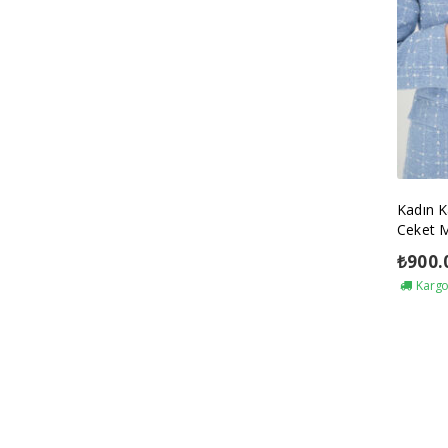
Kadın K
Ceket 
₺
900.
Kargo 