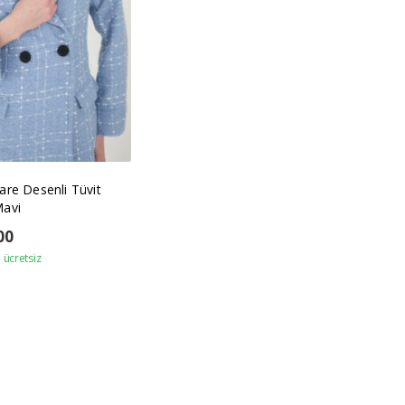
are Desenli Tüvit
Mavi
00
ücretsiz