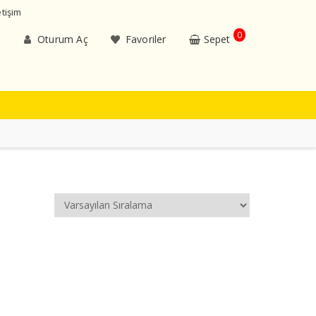
etişim
0
Oturum Aç
Favoriler
Sepet