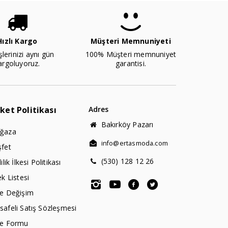
Hızlı Kargo
Müşteri Memnuniyeti
şlerinizi aynı gün
100% Müşteri memnuniyet
argoluyoruz.
garantisi.
rket Politikası
Adres
Bakırköy Pazarı
ğaza
info@ertasmoda.com
şfet
(530) 128 12 26
lilik İlkesi Politikası
ek Listesi
de Değişim
afeli Satış Sözleşmesi
de Formu