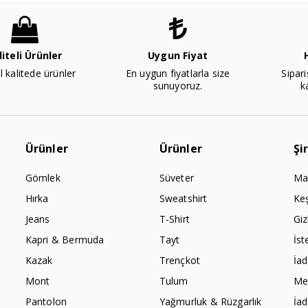
liteli Ürünler
Uygun Fiyat
l kalitede ürünler
En uygun fiyatlarla size
Sipari
sunuyoruz.
k
Ürünler
Ürünler
Şi
Gömlek
Süveter
Ma
Hırka
Sweatshirt
Ke
Jeans
T-Shirt
Giz
Kapri & Bermuda
Tayt
İst
Kazak
Trençkot
İa
Mont
Tulum
Mes
Pantolon
Yağmurluk & Rüzgarlık
İa