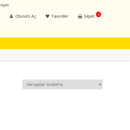
etişim
0
Oturum Aç
Favoriler
Sepet