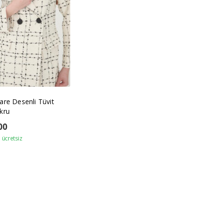
are Desenli Tüvit
kru
00
ücretsiz