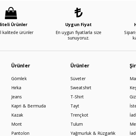
liteli Ürünler
Uygun Fiyat
l kalitede ürünler
En uygun fiyatlarla size
Sipari
sunuyoruz.
k
Ürünler
Ürünler
Şi
Gömlek
Süveter
Ma
Hırka
Sweatshirt
Ke
Jeans
T-Shirt
Giz
Kapri & Bermuda
Tayt
İst
Kazak
Trençkot
İa
Mont
Tulum
Mes
Pantolon
Yağmurluk & Rüzgarlık
İa