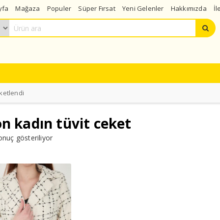
yfa
Mağaza
Populer
Süper Fırsat
Yeni Gelenler
Hakkımızda
İl
iketlendi
n kadın tüvit ceket
onuç gösteriliyor