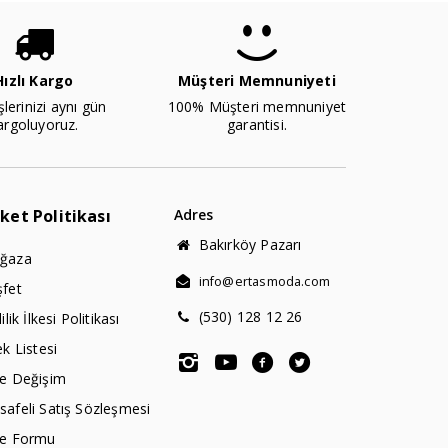
Hızlı Kargo
Müşteri Memnuniyeti
şlerinizi aynı gün
100% Müşteri memnuniyet
argoluyoruz.
garantisi.
rket Politikası
Adres
Bakırköy Pazarı
ğaza
info@ertasmoda.com
şfet
(530) 128 12 26
lilik İlkesi Politikası
ek Listesi
de Değişim
afeli Satış Sözleşmesi
de Formu