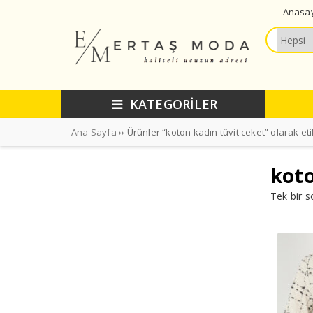
Anasa
KATEGORİLER
Ana Sayfa
›› Ürünler “koton kadın tüvit ceket” olarak et
koto
Tek bir s