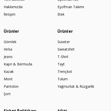
Hakkımızda
Eşofman Takımı
İletişim
Etek
Ürünler
Ürünler
Gömlek
Süveter
Hırka
Sweatshirt
Jeans
T-Shirt
Kapri & Bermuda
Tayt
Kazak
Trençkot
Mont
Tulum
Pantolon
Yağmurluk & Rüzgarlık
Şort
Şirket Politikası
Adres