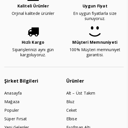
Kaliteli Ürünler
Uygun Fiyat
Orjinal kalitede ürünler
En uygun fiyatlarla size
sunuyoruz.
Hızlı Kargo
Müşteri Memnuniyeti
Siparişlerinizi aynı gün
100% Müşteri memnuniyet
kargoluyoruz.
garantisi.
Şirket Bilgileri
Ürünler
Anasayfa
Alt – Üst Takım
Mağaza
Bluz
Populer
Ceket
Süper Fırsat
Elbise
Yeni Gelenler
Eşofman Altı